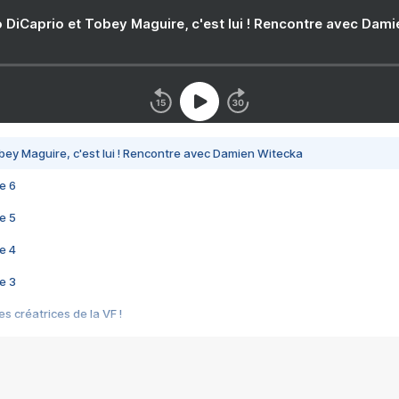
 DiCaprio et Tobey Maguire, c'est lui ! Rencontre avec Dam
bey Maguire, c'est lui ! Rencontre avec Damien Witecka
e 6
e 5
e 4
e 3
s créatrices de la VF !
e 2
e 1