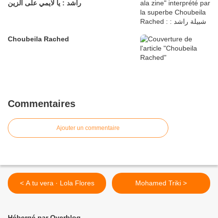
راشد : يا لايمي على الزين
Choubeila Rached
Commentaires
Ajouter un commentaire
< A tu vera · Lola Flores
Mohamed Triki >
Hébergé par Overblog