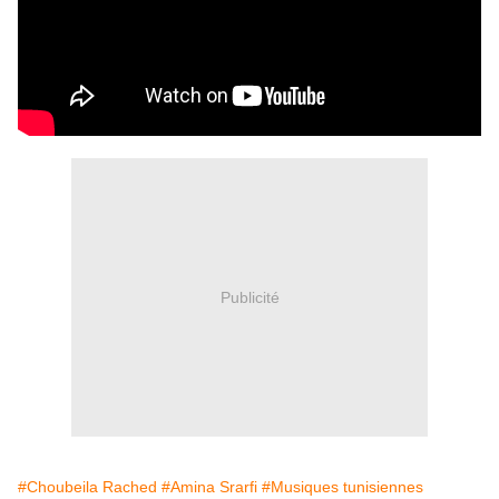
Publicité
#Choubeila Rached
#Amina Srarfi
#Musiques tunisiennes