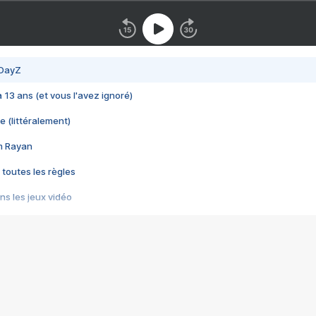
 DayZ
 a 13 ans (et vous l'avez ignoré)
e (littéralement)
im Rayan
 toutes les règles
s les jeux vidéo
us choquant de Rockstar ? - Le scandale BULLY
e plus moche de Steam
du RÊVE tourne au CAUCHEMAR
pendant 8 heures