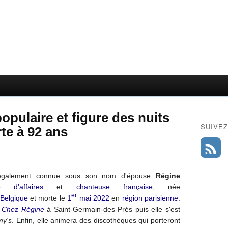
opulaire et figure des nuits
SUIVEZ
te à 92 ans
également connue sous son nom d'épouse
Régine
 d'affaires
et
chanteuse
française
, née
er
Belgique
et morte le
1
mai
2022
en
région parisienne
.
Chez Régine
à Saint-Germain-des-Prés puis elle s'est
my's
. Enfin, elle animera des discothèques qui porteront