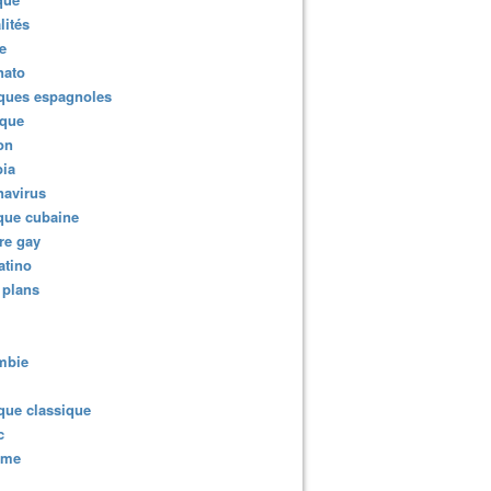
lités
e
nato
ques espagnoles
ique
ion
ia
navirus
que cubaine
re gay
atino
 plans
mbie
que classique
c
sme