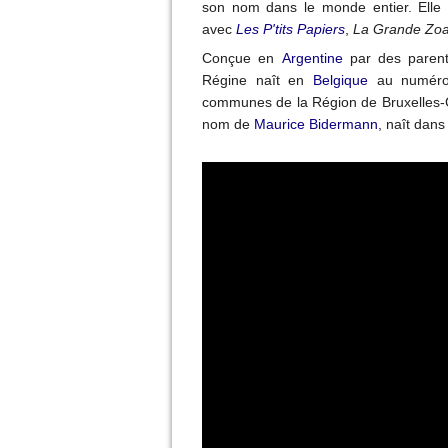
son nom dans le monde entier. Elle
avec
Les P'tits Papiers
,
La Grande Zo
Conçue en
Argentine
par des paren
Régine naît en
Belgique
au numéro
communes de la Région de Bruxelles-Ca
nom de
Maurice Bidermann
, naît dans