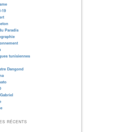
isme
-19
ert
aeton
du Paradis
ographie
ronnement
u
ues tunisiennes
stre Dangond
ma
nato
O
Gabriel
e
ce
LES RÉCENTS