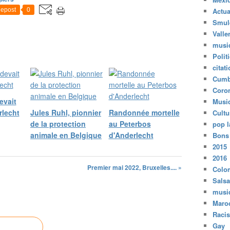
epost
0
Actua
Smul
Valle
musi
Polit
citat
Cumb
Coro
evait
Musi
rlecht
Jules Ruhl, pionnier
Randonnée mortelle
Cultu
de la protection
au Peterbos
pop l
animale en Belgique
d'Anderlecht
Bons
2015
2016
Premier mai 2022, Bruxelles.... »
Colo
Salsa
musi
Maro
Raci
Gay