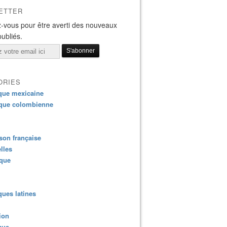
ETTER
-vous pour être averti des nouveaux
publiés.
ORIES
que mexicaine
que colombienne
on française
lles
ique
ues latines
ion
que