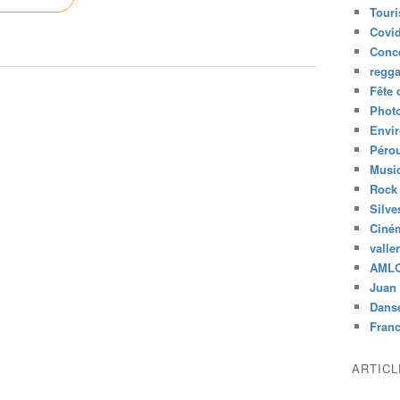
Tour
Covid
Conc
regg
Fête 
Phot
Envi
Péro
Musiq
Rock
Silve
Ciné
valle
AML
Juan 
Dans
Fran
ARTIC