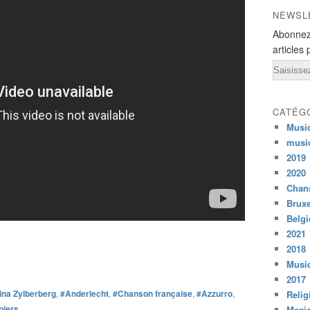
NEWSL
Abonnez
articles 
Email
CATÉG
Musi
musi
2019
2020
Chans
Bruxe
Belg
2021
2018
Musiq
2017
ina Zylberberg
,
#Anderlecht
,
#Chanson française
,
#Azzurro
,
Relig
piers
Mexi