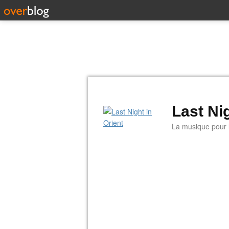
Last Nig
La musique pour la