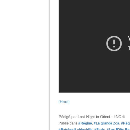
[Haut]
Rédigé par
Last Night in Orient - LNO ©
Publié dans
#Régine
,
#La grande Zoa
,
#Rég
#Patchouli chinchilla
,
#Paris
,
#Les P'tits Pa