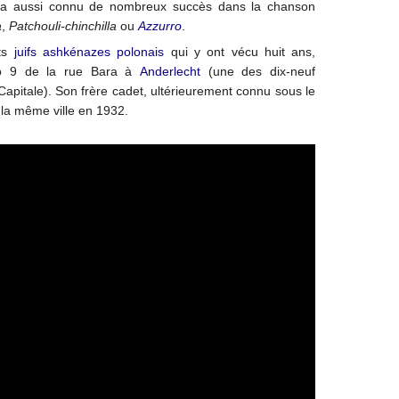
 a aussi connu de nombreux succès dans la chanson
a
,
Patchouli-chinchilla
ou
Azzurro
.
ts
juifs
ashkénazes
polonais
qui y ont vécu huit ans,
 9 de la rue Bara à
Anderlecht
(une des dix-neuf
pitale). Son frère cadet, ultérieurement connu sous le
 la même ville en 1932.