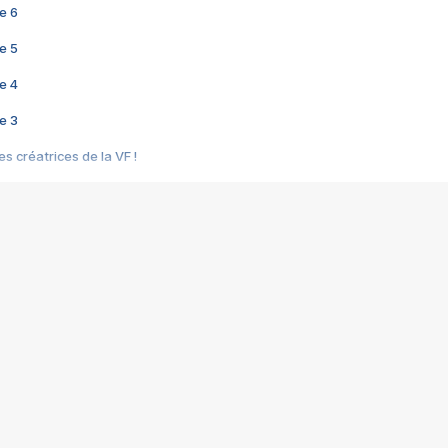
e 6
e 5
e 4
e 3
s créatrices de la VF !
e 2
e 1
e Mektoub My Love arrive enfin ! Rencontre avec Shaïn Boumedine et Sal
i : après Toni en famille
elle réalise le bouleversant Dites lui que je l'aime
ais ! Rencontre autour de Vie privée de Rebecca Zlotowski
 de Marguerite, Grave... Rencontre avec Ella Rumpf
 Les Rêveurs, un film intime sur la santé mentale