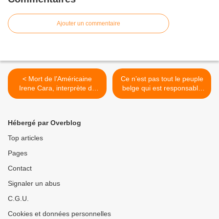
Ajouter un commentaire
< Mort de l’Américaine
Ce n’est pas tout le peuple
Irene Cara, interprète de
belge qui est responsable
«Fame»
de la colonisation et qui doit
payer des réparations. >
Hébergé par Overblog
Top articles
Pages
Contact
Signaler un abus
C.G.U.
Cookies et données personnelles