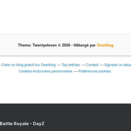
s
d
s
e
e
r
n
n
t
i
l
è
e
r
s
Theme: Twentyeleven © 2026 -
Hébergé par
Overblog
e
m
é
i
t
n
u
Créer un blog gratuit sur Overblog
Top articles
Contact
Signaler un abu
o
d
Cookies et données personnelles
Préférences cookies
r
e
i
c
t
o
é
n
s
s
,
a
e
c
s
r
t
é
 Battle Royale - DayZ
d
e
é