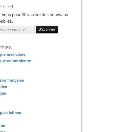
ETTER
-vous pour être averti des nouveaux
publiés.
ORIES
que mexicaine
que colombienne
on française
lles
ique
ues latines
ion
que