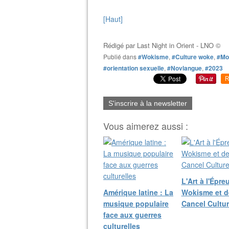
[Haut]
Rédigé par
Last Night in Orient - LNO ©
Publié dans
#Wokisme
,
#Culture woke
,
#Mo
#orientation sexuelle
,
#Novlangue
,
#2023
R
S'inscrire à la newsletter
Vous aimerez aussi :
L'Art à l'Épre
Amérique latine : La
Wokisme et d
musique populaire
Cancel Cultu
face aux guerres
culturelles