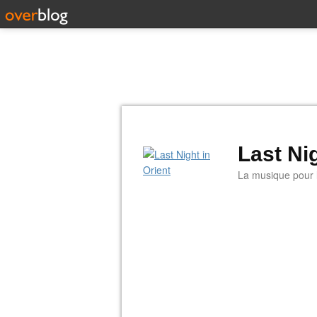
Last Nig
La musique pour la