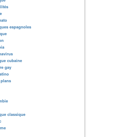
lités
e
nato
ques espagnoles
ique
ion
ia
navirus
que cubaine
re gay
atino
 plans
mbie
que classique
c
sme