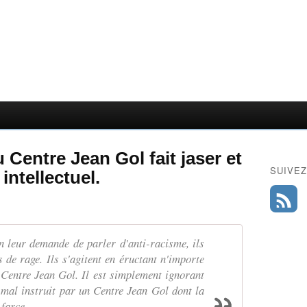
 Centre Jean Gol fait jaser et
SUIVEZ
intellectuel.
 leur demande de parler d'anti-racisme, ils
s de rage. Ils s'agitent en éructant n'importe
Centre Jean Gol. Il est simplement ignorant
 mal instruit par un Centre Jean Gol dont la
 farce.