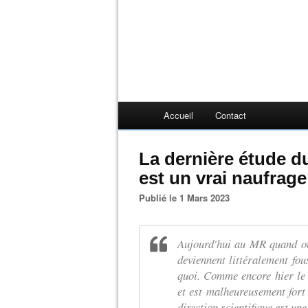
Accueil
Contact
La dernière étude du
est un vrai naufrage 
Publié le 1 Mars 2023
Aujourd'hui au MR quand on
deviennent littéralement fou
quoi. Comme encore hier le 
et est malheureusement fort
direction scientifique est une