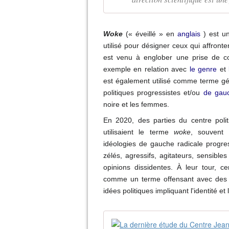
Woke
(« éveillé » en
anglais
) est un
utilisé pour désigner ceux qui affronte
est venu à englober une prise de co
exemple en relation avec
le genre
et
l
est également utilisé comme terme gé
politiques progressistes et/ou
de gau
noire et les femmes.
En 2020, des parties du centre polit
utilisaient le terme
woke
, souvent 
idéologies de gauche radicale progre
zélés, agressifs, agitateurs, sensibl
opinions dissidentes.
À leur tour, c
comme un terme offensant avec des 
idées politiques impliquant l'identité et 