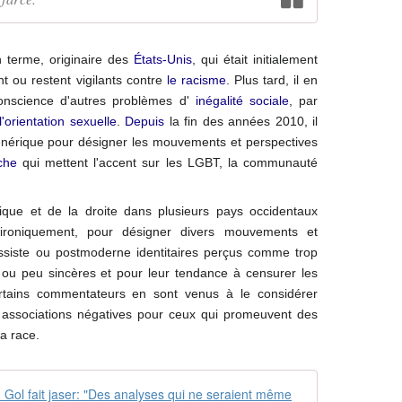
 terme, originaire des
États-Unis
, qui était initialement
nt ou restent vigilants contre
le racisme
.
Plus tard, il en
nscience d'autres problèmes d'
inégalité sociale
, par
'orientation sexuelle
.
Depuis
la fin des années 2010, il
nérique pour désigner les mouvements et perspectives
che
qui mettent l'accent sur les
LGBT
, la communauté
ique et de la droite dans plusieurs pays occidentaux
ironiquement, pour désigner divers mouvements et
ssiste ou postmoderne identitaires perçus comme trop
es ou peu sincères et pour leur tendance à censurer les
ertains commentateurs en sont venus à le considérer
associations négatives pour ceux qui promeuvent des
la race.
La dernière 