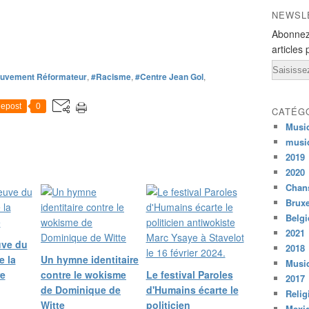
c
t
NEWSL
e
a
Abonnez
m
l
o
articles 
i
t
Email
t
a
uvement Réformateur
,
#Racisme
,
#Centre Jean Gol
,
a
m
r
é
epost
0
i
CATÉG
r
s
Musi
i
m
musi
c
e
2019
a
d
i
2020
o
n
Chans
n
d
Bruxe
t
é
Belg
o
s
2021
n
i
uve du
n
2018
g
e la
Un hymne identitaire
e
Musiq
n
re
contre le wokisme
Le festival Paroles
p
2017
a
e
de Dominique de
d'Humains écarte le
Relig
n
u
Witte
politicien
Mexi