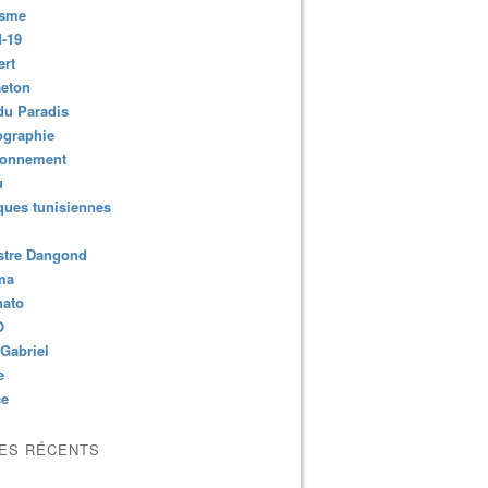
isme
-19
ert
aeton
du Paradis
ographie
ronnement
u
ues tunisiennes
stre Dangond
ma
nato
O
Gabriel
e
ce
LES RÉCENTS