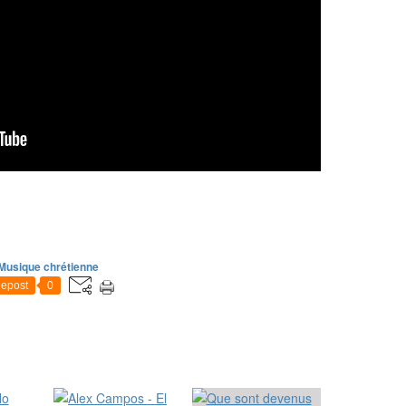
Musique chrétienne
epost
0