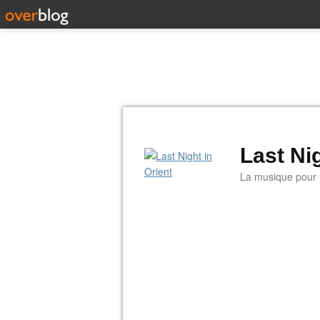
Last Nig
La musique pour la