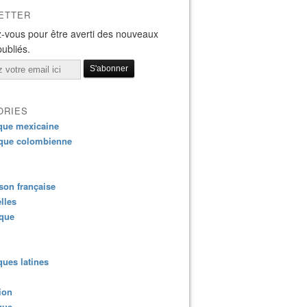
ETTER
-vous pour être averti des nouveaux
publiés.
ORIES
que mexicaine
que colombienne
on française
lles
ique
ues latines
ion
que