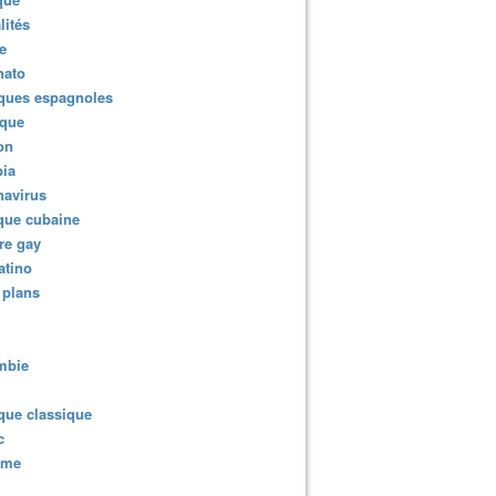
lités
e
nato
ques espagnoles
ique
ion
ia
navirus
que cubaine
re gay
atino
 plans
mbie
que classique
c
sme