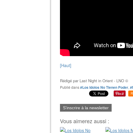
[Haut]
Rédigé par
Last Night in Orient - LNO ©
Publié dans
#Los Idolos No Tienen Poder
,
#
R
S'inscrire à la newsletter
Vous aimerez aussi :