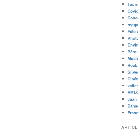
Tour
Covid
Conc
regg
Fête 
Phot
Envi
Péro
Musiq
Rock
Silve
Ciné
valle
AML
Juan 
Dans
Fran
ARTIC