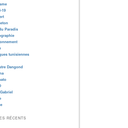
isme
-19
ert
aeton
du Paradis
ographie
ronnement
u
ues tunisiennes
stre Dangond
ma
nato
O
Gabriel
e
ce
LES RÉCENTS