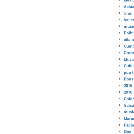
Actua
Smul
Valle
musi
Polit
citat
Cumb
Coro
Musi
Cultu
pop l
Bons
2015
2016
Colo
Salsa
musi
Maro
Raci
Gay