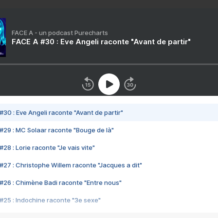
FACE A - un podcast Purecharts
FACE A #30 : Eve Angeli raconte "Avant de partir"
#30 : Eve Angeli raconte "Avant de partir"
#29 : MC Solaar raconte "Bouge de là"
28 : Lorie raconte "Je vais vite"
#27 : Christophe Willem raconte "Jacques a dit"
#26 : Chimène Badi raconte "Entre nous"
#25 : Indochine raconte "3e sexe"
#24 : Zaho raconte "C'est chelou"