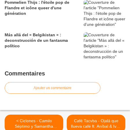
Pommelien Thijs : l'étoile pop de
Flandre et icône queer d'une
génération
Más allá del « Belgikistan » :
deconstrucción de un fantasma
político
Commentaires
Ajouter un commentaire
< Ciclones - Camilo
Café Tacvba - Ojalá que
Séptimo y Samantha
llueva café ft. Aníbal & Iván