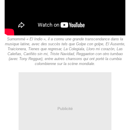
Surnommé « El Indio », il a connu une grande transcendance dans la
musique latine, avec des succès tels que Golpe con golpe, El Ausente,
Traicionera, Tienes que regresar, La Colegiala, Lloro mi corazón, Las
Caleñas, Cariñito sin mi, Triste Navidad, Reggaeton con otro tumbao
(avec Tony Reggue), entre autres chansons qui ont porté la cumbia
colombienne sur la scène mondiale.
Publicité