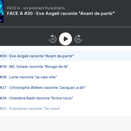
FACE A - un podcast Purecharts
FACE A #30 : Eve Angeli raconte "Avant de partir"
#30 : Eve Angeli raconte "Avant de partir"
#29 : MC Solaar raconte "Bouge de là"
28 : Lorie raconte "Je vais vite"
#27 : Christophe Willem raconte "Jacques a dit"
#26 : Chimène Badi raconte "Entre nous"
#25 : Indochine raconte "3e sexe"
#24 : Zaho raconte "C'est chelou"
#23 : Patrick Bruel raconte "Au café des délices"