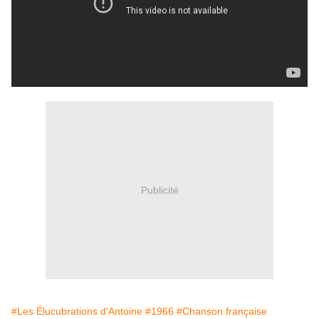
Publicité
#Les Élucubrations d'Antoine
#1966
#Chanson française