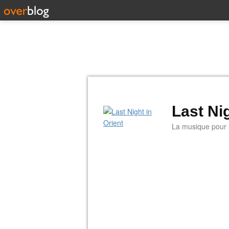
Last Nig
La musique pour la