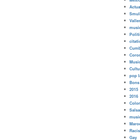
Actua
Smul
Valle
musi
Polit
citat
Cumb
Coro
Musi
Cultu
pop l
Bons
2015
2016
Colo
Salsa
musi
Maro
Raci
Gay