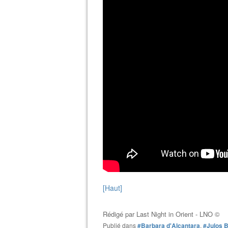
[Haut]
Rédigé par
Last Night in Orient - LNO ©
Publié dans
#Barbara d'Alcantara
,
#Julos 