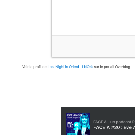
Voir le profil de
Last Night in Orient - LNO ©
sur le portail Overblog
FACE A - un podcast 
FACE A #30 : Eve A