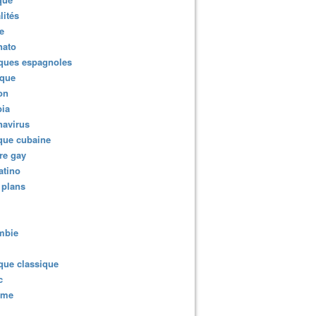
lités
e
nato
ques espagnoles
ique
ion
ia
navirus
que cubaine
re gay
atino
 plans
mbie
que classique
c
sme