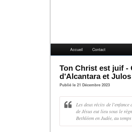
Accueil
Contact
Ton Christ est juif
d'Alcantara et Julo
Publié le 21 Décembre 2023
Les deux récits de l'enfance
de Jésus eut lieu sous le règ
Bethléem en Judée, au temps 