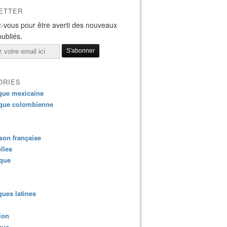
ETTER
-vous pour être averti des nouveaux
publiés.
ORIES
que mexicaine
que colombienne
on française
lles
ique
ues latines
ion
que