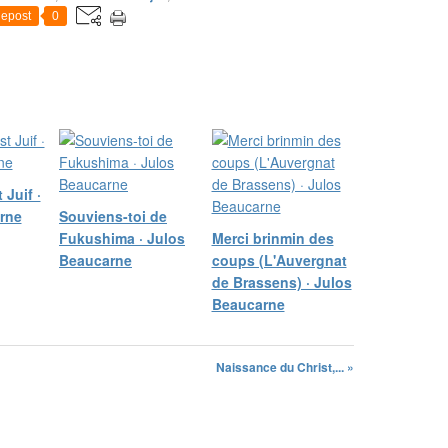
epost
0
 Juif ·
rne
Souviens-toi de
Fukushima · Julos
Merci brinmin des
Beaucarne
coups (L'Auvergnat
de Brassens) · Julos
Beaucarne
Naissance du Christ,... »