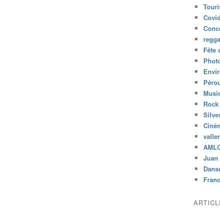
Tour
Covid
Conc
regg
Fête 
Phot
Envi
Péro
Musiq
Rock
Silve
Ciné
valle
AML
Juan 
Dans
Fran
ARTIC