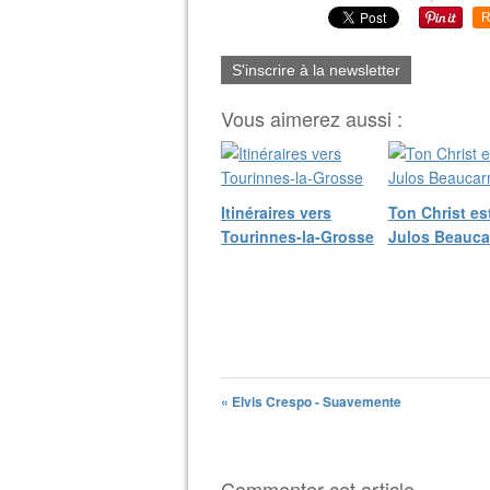
R
S'inscrire à la newsletter
Vous aimerez aussi :
Itinéraires vers
Ton Christ est
Tourinnes-la-Grosse
Julos Beauca
« Elvis Crespo - Suavemente
Commenter cet article