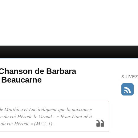
 - Chanson de Barbara
SUIVEZ
s Beaucarne
 de Matthieu et Luc indiquent que la naissance
ne du roi Hérode le Grand : « Jésus étant né à
du roi Hérode » (Mt 2, 1) .