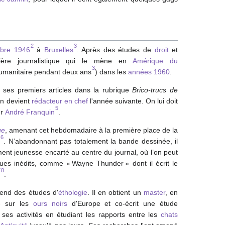
2
3
bre
1946
à
Bruxelles
. Après des études de
droit
et
ière journalistique qui le mène en
Amérique du
3
umanitaire pendant deux ans
) dans les
années 1960
.
e ses premiers articles dans la rubrique
Brico-trucs de
en devient
rédacteur en chef
l'année suivante. On lui doit
5
r
André Franquin
.
ue
, amenant cet hebdomadaire à la première place de la
6
5
. N’abandonnant pas totalement la bande dessinée, il
ent jeunesse encarté au centre du journal, où l’on peut
ques inédits, comme « Wayne Thunder » dont il écrit le
7
8
.
rend des études d'
éthologie
. Il en obtient un
master
, en
e sur les
ours noirs
d'Europe et co-écrit une étude
t ses activités en étudiant les rapports entre les
chats