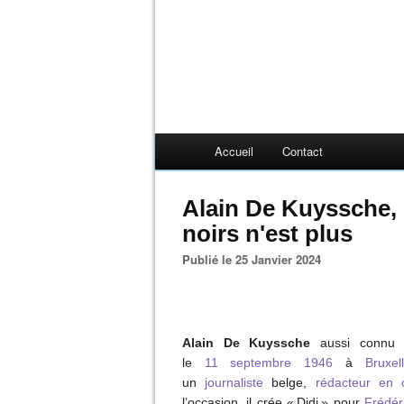
Accueil
Contact
Alain De Kuyssche, 
noirs n'est plus
Publié le 25 Janvier 2024
Alain De Kuyssche
aussi connu 
le
11
septembre
1946
à
Bruxel
un
journaliste
belge,
rédacteur en 
l’occasion, il crée « Didi » pour
Frédér