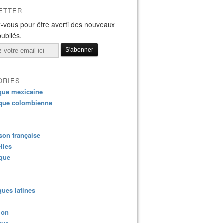
ETTER
-vous pour être averti des nouveaux
publiés.
ORIES
que mexicaine
que colombienne
on française
lles
ique
ues latines
ion
que