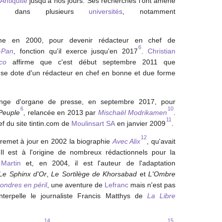
Antiquité
jusqu'à nos jours. Ses recherches l'ont amené
dans plusieurs
universités
, notamment
sme en 2000, pour devenir rédacteur en chef de
6
-Pan
, fonction qu'il exerce jusqu'en 2017
.
Christian
co
affirme que c'est début
septembre 2011
que
 se dote d'un rédacteur en chef en bonne et due forme
ange d'organe de presse, en
septembre 2017
, pour
6
10
Peuple
, relancée en 2013 par
Mischaël Modrikamen
.
11
ef du site tintin.com de
Moulinsart SA
en
janvier 2009
.
12
l remet à jour en 2002 la biographie
Avec Alix
, qu'avait
Il est à l'origine de nombreux rédactionnels pour la
Martin
et, en 2004, il est l'auteur de l'adaptation
Le Sphinx d'Or
,
Le Sortilège de Khorsabad
et
L'Ombre
ondres en péril
, une aventure de
Lefranc
mais n'est pas
nterpelle le journaliste Francis Matthys de
La Libre
14
15