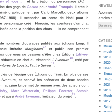
ain et nous…
et la création du personnage
Didi
,
NEWSL
arisé des gags de
Gaston
pour
André Franquin
. Il crée le
Abonnez
nimé graphiquement par Carlo Marcello, deux albums
articles 
1987-1988). Il scénarise un conte de Noël pour le
er personnage créé : Florquin, les aventures d'un chat
Email
lacés dans la position des chats — ils ne comprennent
CATÉG
de nombres d'ouvrages publiés aux éditions Loup. Il
Musi
17
vue littéraire
Marginales
et publie son premier
musi
nfant que nous ne cessons d’être
chez Éditions
Edilivre-
2019
18
 rédacteur en chef du trimestriel
L'Aventure
, créé par
2020
19
ntures de Loustic, l'autre Spirou
.
Chans
Bruxe
clés de l'équipe des Éditions du Tiroir. En plus de ses
Belg
L'Aventure, et achevé les scénarios de deux bandes
2021
e magazine lui permet de renouer avec des auteurs dont
2018
héry
,
Marc Wasterlain
,
Philippe Foerster
,
Antonio
21
Musiq
y
et aussi
André Taymans
, l’initiateur du projet
.
2017
Relig
Mexi