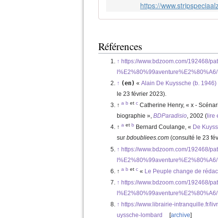
https://www.stripspeciaa
Références
↑
https://www.bdzoom.com/192468/pat
l%E2%80%99aventure%E2%80%A6/
↑
(en)
«
Alain De Kuyssche (b. 1946)
le
23 février 2023
)
.
a
b
et
c
↑
Catherine Henry, «
x - Scénar
biographie
»,
BDParadisio
,‎
2002
(
lire
a
et
b
↑
Bernard Coulange
, «
De Kuyss
sur
bdoubliees.com
(consulté le
23 fé
↑
https://www.bdzoom.com/192468/pat
l%E2%80%99aventure%E2%80%A6/
a
b
et
c
↑
«
Le Peuple change de rédac
↑
https://www.bdzoom.com/192468/pat
l%E2%80%99aventure%E2%80%A6/
↑
https://www.librairie-intranquille.f
uyssche-lombard
[
archive
]