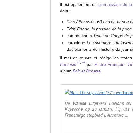
Il est également un
connaisseur de l
dont :
Dino Attanasio : 60 ans de bande 
Eddy Paape, la passion de la page
contribution à
Tintin au Congo de 
chronique
Les Aventures du journa
des éléments de l'histoire du journa
Il met en œuvre et rédige les texte
23
,
24
Fantasio
par
André Franquin
,
Ti
album
Bob et Bobette
.
De Waalse uitgeverij Éditions du
Kuyssche op 20 januari. Hij was 
Franstalige stripblad L'Aventure ...