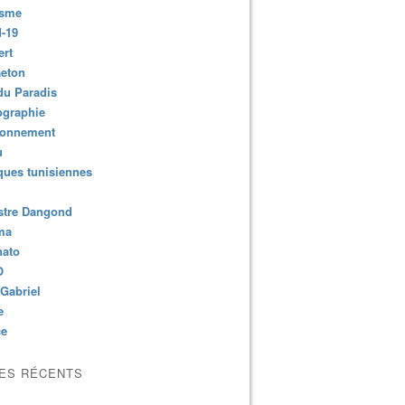
isme
-19
ert
aeton
du Paradis
ographie
ronnement
u
ues tunisiennes
stre Dangond
ma
nato
O
Gabriel
e
ce
LES RÉCENTS