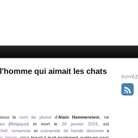
l'homme qui aimait les chats
SUIVEZ
sous le
nom de plume
d’
Alain Hammerstein
, né
les
(
Belgique
) et mort le
20
janvier
2024
, est
chef
,
romancier
et
scénariste de bande dessinée
à
ic Jannin
, pour lequel il écrit également quelques gags