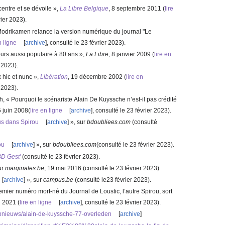
entre et se dévoile
»,
La Libre Belgique
,‎
8 septembre 2011
(
lire
rier 2023
)
.
odrikamen relance la version numérique du journal "Le
n ligne
[
archive
]
, consulté le
23 février 2023
)
.
ours aussi populaire à 80 ans
»,
La Libre
,‎
8 janvier 2009
(
lire en
r 2023
)
.
 hic et nunc
»,
Libération
,‎
19 décembre 2002
(
lire en
r 2023
)
.
h, «
Pourquoi le scénariste Alain De Kuyssche n’est-il pas crédité
 juin 2008
(
lire en ligne
[
archive
]
, consulté le
23 février 2023
)
.
us dans Spirou
[
archive
]
», sur
bdoubliees.com
(consulté
ou
[
archive
]
», sur
bdoubliees.com
(consulté le
23 février 2023
)
.
D Gest'
(consulté le
23 février 2023
)
.
ur
marginales.be
,
19 mai 2016
(consulté le
23 février 2023
)
.
[
archive
]
», sur
campus.be
(consulté le
23 février 2023
)
.
remier numéro mort-né du Journal de Loustic, l’autre Spirou, sort
il 2021
(
lire en ligne
[
archive
]
, consulté le
23 février 2023
)
.
ripnieuws/alain-de-kuyssche-77-overleden
[
archive
]