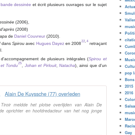
a bande dessinée
et écrit plusieurs ouvrages sur le sujet
Actua
Smul
Valle
dessinée
(2006),
musi
 d'après
(2008)
Polit
papa
de
Daniel Couvreur
(2010).
citat
22
,
4
l
dans
Spirou
avec
Hugues Dayez
en 2008
retraçant
Cumb
l.
Coro
s d'accompagnement de plusieurs intégrales (
Spirou et
Musi
25
f et Tondu
,
Johan et Pirlouit
,
Natacha
), ainsi que d'un
Cultu
pop l
Bons
2015
2016
Alain De Kuyssche (77) overleden
Colo
 Tiroir meldde het plotse overlijden van Alain De
Salsa
de oprichter en hoofdredacteur van het nog jonge
musi
Maro
Raci
Gay