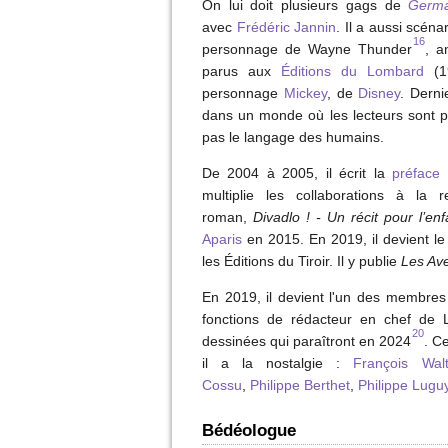
On lui doit plusieurs gags de
Germ
avec
Frédéric Jannin
. Il a aussi scén
16
personnage de Wayne Thunder
, a
parus aux
Éditions du Lombard
(
personnage
Mickey
, de
Disney
. Derni
dans un monde où les lecteurs sont p
pas le langage des humains.
De 2004 à 2005, il écrit la
préface
multiplie les collaborations à la re
roman,
Divadlo ! - Un récit pour l’e
Aparis
en 2015. En 2019, il devient le
les Éditions du Tiroir. Il y publie
Les Ave
En 2019, il devient l'un des membres 
fonctions de rédacteur en chef de 
20
dessinées qui paraîtront en 2024
. C
il a la nostalgie :
François Walt
Cossu
,
Philippe Berthet
,
Philippe Lugu
Bédéologue