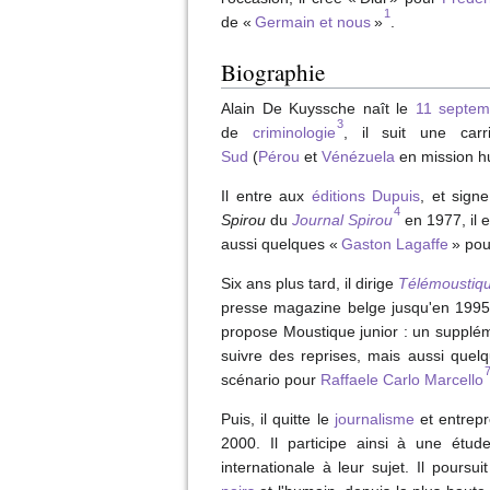
1
de «
Germain et nous
»
.
Biographie
Alain De Kuyssche naît le
11
septem
3
de
criminologie
, il suit une carr
Sud
(
Pérou
et
Vénézuela
en mission h
Il entre aux
éditions Dupuis
, et sign
4
Spirou
du
Journal Spirou
en 1977, il 
aussi quelques «
Gaston Lagaffe
» pou
Six ans plus tard, il dirige
Télémoustiq
presse magazine belge jusqu'en 199
propose Moustique junior : un supplém
suivre des reprises, mais aussi quel
scénario pour
Raffaele Carlo Marcello
Puis, il quitte le
journalisme
et entrep
2000. Il participe ainsi à une étud
internationale à leur sujet. Il poursui