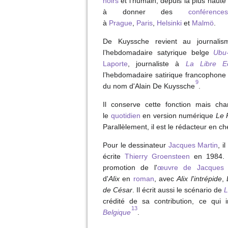
noirs
et l'humain, depuis la plus haute
à donner des
conférences
à
Prague
,
Paris
,
Helsinki
et
Malmö
.
De Kuyssche revient au journali
l’hebdomadaire satyrique belge
Ubu
Laporte
, journaliste à
La Libre E
l’hebdomadaire satirique francophone
9
du nom d'Alain De Kuyssche
.
Il conserve cette fonction mais ch
le
quotidien
en version numérique
Le 
Parallèlement, il est le rédacteur en ch
Pour le dessinateur
Jacques Martin
, i
écrite
Thierry Groensteen
en 1984. 
promotion de l'
œuvre de Jacques 
d'
Alix
en
roman
, avec
Alix l'intrépide
,
de César
. Il écrit aussi le scénario de
L
crédité de sa contribution, ce qui i
13
Belgique
.