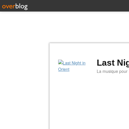
Last Nig
La musique pour la