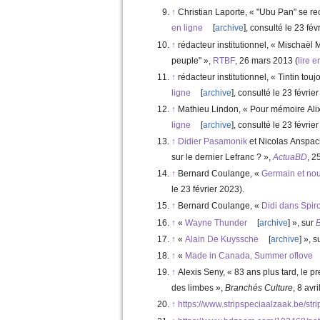
↑
Christian Laporte, «
"Ubu Pan" se rec
en ligne
[
archive
]
, consulté le
23 fév
↑
rédacteur institutionnel, «
Mischaël M
peuple"
»,
RTBF
,‎
26 mars 2013
(
lire e
↑
rédacteur institutionnel, «
Tintin touj
ligne
[
archive
]
, consulté le
23 févrie
↑
Mathieu Lindon, «
Pour mémoire Alix
ligne
[
archive
]
, consulté le
23 févrie
↑
Didier Pasamonik
et Nicolas Anspac
sur le dernier Lefranc ?
»,
ActuaBD
,‎
25
↑
Bernard Coulange
, «
Germain et no
le
23 février 2023
)
.
↑
Bernard Coulange
, «
Didi dans Spir
↑
«
Wayne Thunder
[
archive
]
», sur
B
↑
«
Alain De Kuyssche
[
archive
]
», s
↑
«
Made in Canada, Summer oflove
↑
Alexis Seny, «
83 ans plus tard, le p
des limbes
»,
Branchés Culture
,‎
8 avr
↑
https://www.stripspeciaalzaak.be/st