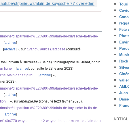
lzaak.be/stripnieuws/alain-de-kuyssche-77-overleden
Tour
Covid
Conc
regg
Fête 
Phot
rimoine/disparition-d%E2%80%99alain-de-kuyssche-la-fin-de-
Envi
[
archive
]
Péro
[
archive
]
», sur
Grand Comics Database
(consulté
Musiq
Rock
iste-Ecrivain à Bruxelles - (Belge) : bibliographie © Glénat, photo,
Silve
 en ligne
[
archive
]
, consulté le
23 février 2023
)
.
Ciné
che Alain dans Spirou
[
archive
]
»,
valle
vrier 2023
)
.
AML
rimoine/disparition-d%E2%80%99alain-de-kuyssche-la-fin-de-
Juan 
[
archive
]
Dans
tion
», sur
lepeuple.be
(consulté le
23 février 2023
)
.
Fran
rimoine/disparition-d%E2%80%99alain-de-kuyssche-la-fin-de-
[
archive
]
ARTIC
r/livre/1404770-wayne-thunder-2-wayne-thunder-marcello-alain-de-k