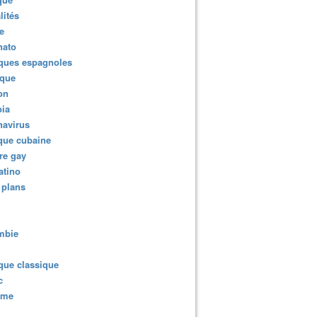
lités
e
nato
ques espagnoles
ique
ion
ia
navirus
que cubaine
re gay
atino
 plans
mbie
que classique
c
sme