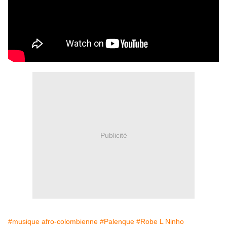
Publicité
#musique afro-colombienne
#Palenque
#Robe L Ninho