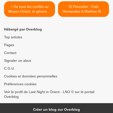
< De tous les conflits au
El Pescador - Fabi
Moyen-Orient, le génocide
Hernandez & Mathieu Ruz
de Gaza illustre le mieux les
de José Benito Barros
aspects les plus misérables
Palomino >
de la condition humaine.
Hébergé par Overblog
Top articles
Pages
Contact
Signaler un abus
C.G.U.
Cookies et données personnelles
Préférences cookies
Voir le profil de Last Night in Orient - LNO © sur le portail
Overblog
Créer un blog sur Overblog