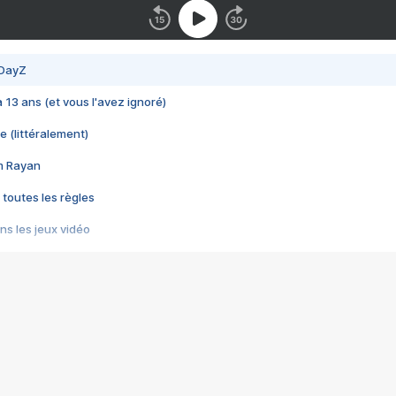
 DayZ
 a 13 ans (et vous l'avez ignoré)
e (littéralement)
im Rayan
 toutes les règles
s les jeux vidéo
us choquant de Rockstar ? - Le scandale BULLY
e plus moche de Steam
du RÊVE tourne au CAUCHEMAR
pendant 8 heures
it… à tort