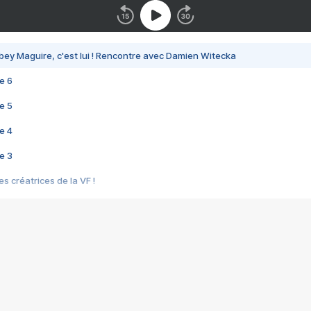
bey Maguire, c'est lui ! Rencontre avec Damien Witecka
e 6
e 5
e 4
e 3
s créatrices de la VF !
e 2
e 1
e Mektoub My Love arrive enfin ! Rencontre avec Shaïn Boumedine et Sal
i : après Toni en famille
elle réalise le bouleversant Dites lui que je l'aime