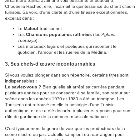
​Si sa mère Saliha avait une voix puissante et bédouine,
Choubeila Rached, elle, incarnait la quintessence du chant citadin
tunisois. Sa voix, d'une clarté et d'une finesse exceptionnelles,
excellait dans :
​Le
Malouf
traditionnel.
​Les
Chansons populaires raffinées
(les
Aghani
Tourazya
).
​Les morceaux légers et poétiques qui racontent le
quotidien, l'amour et les ruelles de la Médina.
​3. Ses chefs-d'œuvre incontournables
​Si vous voulez plonger dans son répertoire, certains titres sont
indispensables :
Le saviez-vous ?
Bien qu'elle ait arrêté sa carrière pendant
plusieurs années pour se consacrer à sa famille, son retour sur
scène dans les années 1970 et 1980 a été un triomphe. Les
Tunisiens ont retrouvé en elle la nostalgie d'une Tunisie
authentique, et elle a été décorée à plusieurs reprises pour son
rôle de gardienne de la mémoire musicale nationale.
​C'est typiquement le genre de voix que les producteurs de la
scène électro ou jazz actuelle samplent ou réarrangent pour