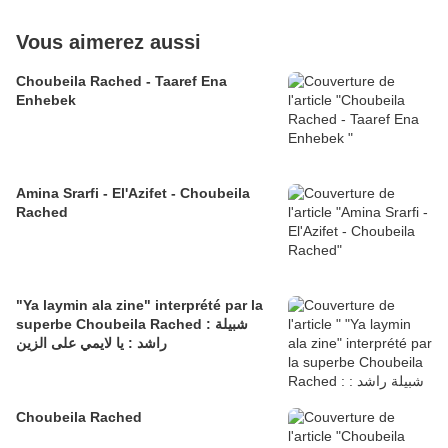
Vous aimerez aussi
Choubeila Rached - Taaref Ena
Enhebek
Amina Srarfi - El'Azifet - Choubeila
Rached
"Ya laymin ala zine" interprété par la
superbe Choubeila Rached : شبيلة
راشد : يا لايمي على الزين
Choubeila Rached