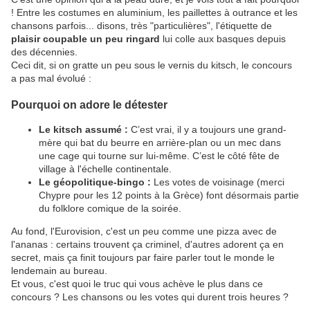
! Entre les costumes en aluminium, les paillettes à outrance et les
chansons parfois... disons, très "particulières", l'étiquette de
plaisir coupable un peu ringard
lui colle aux basques depuis
des décennies.
​Ceci dit, si on gratte un peu sous le vernis du kitsch, le concours
a pas mal évolué :
​Pourquoi on adore le détester
Le kitsch assumé :
C’est vrai, il y a toujours une grand-
mère qui bat du beurre en arrière-plan ou un mec dans
une cage qui tourne sur lui-même. C’est le côté fête de
village à l'échelle continentale.
Le géopolitique-bingo :
Les votes de voisinage (merci
Chypre pour les 12 points à la Grèce) font désormais partie
du folklore comique de la soirée.
​Au fond, l'Eurovision, c'est un peu comme une pizza avec de
l'ananas : certains trouvent ça criminel, d'autres adorent ça en
secret, mais ça finit toujours par faire parler tout le monde le
lendemain au bureau.
​Et vous, c'est quoi le truc qui vous achève le plus dans ce
concours ? Les chansons ou les votes qui durent trois heures ?