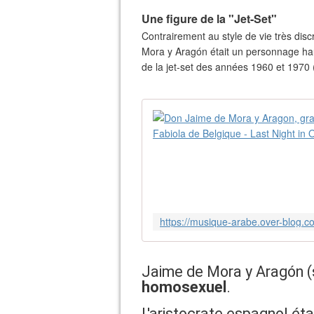
​Une figure de la "Jet-Set"
​Contrairement au style de vie très dis
Mora y Aragón était un personnage hau
de la jet-set des années 1960 et 1970
Jaime de Mora y Aragón (
homosexuel
.
L'aristocrate espagnol éta