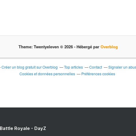
f
r
a
y
é
l
e
s
Theme: Twentyeleven © 2026 -
Hébergé par
Overblog
c
h
r
Créer un blog gratuit sur Overblog
Top articles
Contact
Signaler un abu
o
Cookies et données personnelles
Préférences cookies
n
i
q
u
e
s
m
o
n
 Battle Royale - DayZ
d
a