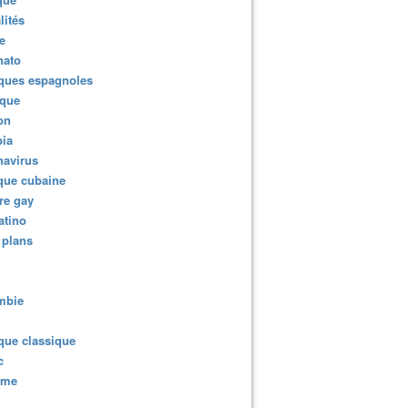
lités
e
nato
ques espagnoles
ique
ion
ia
navirus
que cubaine
re gay
atino
 plans
mbie
que classique
c
sme