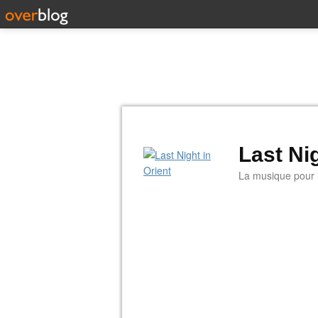
Last Nig
La musique pour la