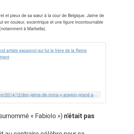
cret et pieux de sa sœur à la cour de Belgique, Jaime de
t en couleur, excentrique et une figure incontournable
 (notamment à Marbella).
Don Jaime de
N
o
m
b
r
e
https://musique-arabe.over-blog.com/2014/12/don-jaime-de-mora-y-aragon-grand-artiste-espagnol-qui-fut-le-frere-de-la-reine-fabiola-de-belgique.html
u
x
f
u
surnommé « Fabiolo »)
n'était pas
r
e
n
it au contraire célèbre pour sa