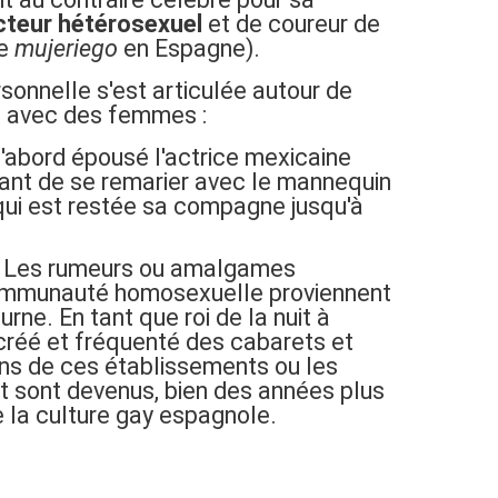
t
cteur hétérosexuel
et de coureur de
l
de
mujeriego
en Espagne).
e
s
sonnelle s'est articulée autour de
e
s avec des femmes :
s
p
 d'abord épousé l'actrice mexicaine
a
ant de se remarier avec le mannequin
g
 qui est restée sa compagne jusqu'à
n
o
l
 Les rumeurs ou amalgames
s
 communauté homosexuelle proviennent
q
rne. En tant que roi de la nuit à
u
 créé et fréquenté des cabarets et
i
ns de ces établissements ou les
l
ent sont devenus, bien des années plus
'
de la culture gay espagnole.
o
n
t
m