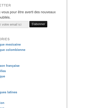
ETTER
-vous pour être averti des nouveaux
publiés.
ORIES
que mexicaine
que colombienne
on française
lles
ique
ues latines
ion
que