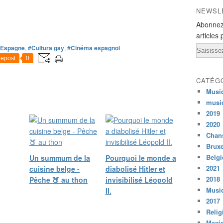
ê
NEWSL
m
e
Abonnez
a
articles 
p
#Espagne
,
#Cultura gay
,
#Cinéma espagnol
Email
p
epost
0
e
l
CATÉG
é
Musi
F
musi
a
b
2019
i
2020
o
Chans
l
Bruxe
o
Belg
Un summum de la
Pourquoi le monde a
l
2021
cuisine belge -
diabolisé Hitler et
e
2018
Pêche 🍑 au thon
invisibilisé Léopold
M
Musiq
II.
a
2017
g
Relig
n
Mexi