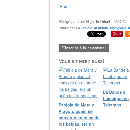
[Haut]
Rédigé par
Last Night in Orient - LNO ©
Publié dans
#Fabiolo
,
#Fabiola
,
#Belgique
,
R
S'inscrire à la newsletter
Vous aimerez aussi :
​La Bande à
Lambique en
Fabiola de Mora y
Teletrans
Aragón, quien se
convirtió en reina de
los belgas, era un