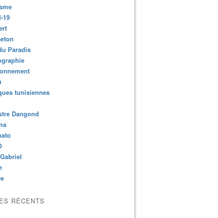
isme
-19
ert
aeton
du Paradis
ographie
ronnement
u
ues tunisiennes
stre Dangond
ma
nato
O
Gabriel
e
ce
LES RÉCENTS