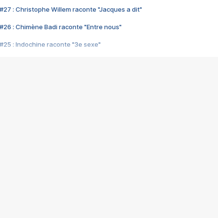
#27 : Christophe Willem raconte "Jacques a dit"
#26 : Chimène Badi raconte "Entre nous"
#25 : Indochine raconte "3e sexe"
#24 : Zaho raconte "C'est chelou"
#23 : Patrick Bruel raconte "Au café des délices"
#22 : Kyo raconte "Le chemin"
#21 : Nolwenn Leroy raconte "Cassé"
#20 : Patrick Hernandez raconte "Born to be alive"
#19 : Lorie raconte "Près de moi"
#18 : Michael Jones raconte "A nos actes manqués" (avec Jean-Jacque
#17 : Khaled raconte "Aïcha"
#16 : Corneille raconte "Parce qu'on vient de loin"