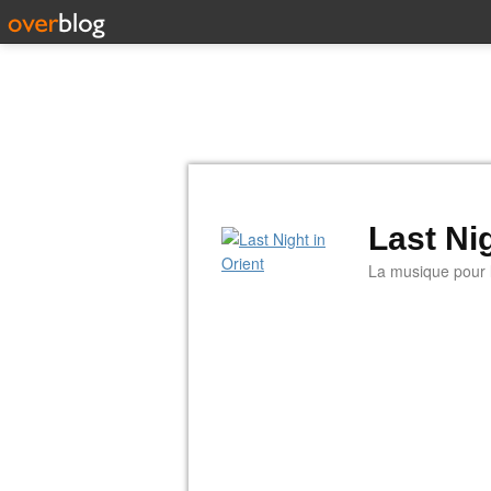
Last Nig
La musique pour la