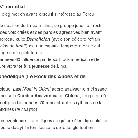
nk" mondial
e blog met en avant lorsqu'il s'intéresse au Pérou :
 quartier de Lince à Lima, ce groupe jouait un rock
des voix criées et des paroles agressives bien avant
morceau culte
Demolición
(avec son célèbre refrain
ción de tren!"
) est une capsule temporelle brute qui
age sur la plateforme.
nnées 60 influencé par le surf rock américain et le
ture vibrante à la jeunesse de Lima.
ychédélique (Le Rock des Andes et de
exique,
Last Night in Orient
adore analyser le métissage
ance à la
Cumbia Amazonica
ou
Chicha
, un genre où
édélique des années 70 rencontrent les rythmes de la
andines (
le huayno
).
amazonienne. Leurs lignes de guitare électrique pleines
u le delay) imitent les sons de la jungle tout en