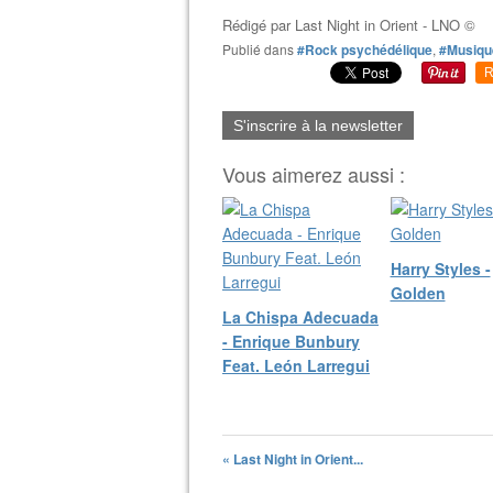
Rédigé par
Last Night in Orient - LNO ©
Publié dans
#Rock psychédélique
,
#Musiqu
R
S'inscrire à la newsletter
Vous aimerez aussi :
Harry Styles -
Golden
La Chispa Adecuada
- Enrique Bunbury
Feat. León Larregui
« Last Night in Orient...