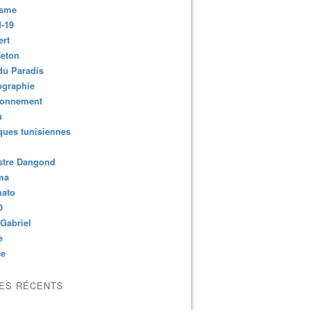
isme
-19
ert
aeton
du Paradis
ographie
ronnement
u
ues tunisiennes
stre Dangond
ma
nato
O
Gabriel
e
ce
LES RÉCENTS