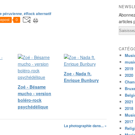
NEWSL
e péruvienne
,
#Rock alternatif
Abonnez
epost
0
articles 
Email
CATÉG
Musi
musi
2019
Zoe - Nada ft.
2020
Enrique Bunbury
Chans
Zoé - Bésame
Bruxe
mucho - version
Belg
boléro-rock
2021
psychédélique
2018
Musiq
2017
La photographie dans... »
Relig
Mexi