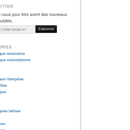
ETTER
-vous pour être averti des nouveaux
publiés.
ORIES
que mexicaine
que colombienne
on française
lles
ique
ues latines
ion
que