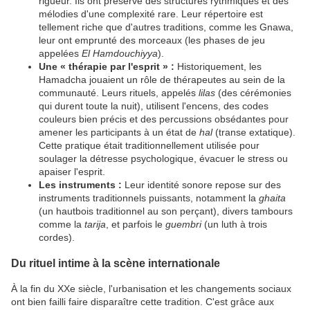
rigueur. Ils ont préservé des structures rythmiques et des
mélodies d'une complexité rare. Leur répertoire est
tellement riche que d'autres traditions, comme les Gnawa,
leur ont emprunté des morceaux (les phases de jeu
appelées
El Hamdouchiyya
).
Une « thérapie par l'esprit » :
Historiquement, les
Hamadcha jouaient un rôle de thérapeutes au sein de la
communauté. Leurs rituels, appelés
lilas
(des cérémonies
qui durent toute la nuit), utilisent l'encens, des codes
couleurs bien précis et des percussions obsédantes pour
amener les participants à un état de
hal
(transe extatique).
Cette pratique était traditionnellement utilisée pour
soulager la détresse psychologique, évacuer le stress ou
apaiser l'esprit.
Les instruments :
Leur identité sonore repose sur des
instruments traditionnels puissants, notamment la
ghaita
(un hautbois traditionnel au son perçant), divers tambours
comme la
tarija
, et parfois le
guembri
(un luth à trois
cordes).
​Du rituel intime à la scène internationale
​À la fin du XXe siècle, l'urbanisation et les changements sociaux
ont bien failli faire disparaître cette tradition. C'est grâce aux