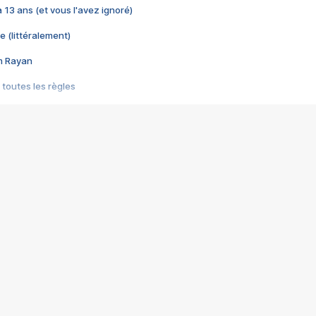
 a 13 ans (et vous l'avez ignoré)
e (littéralement)
im Rayan
 toutes les règles
s les jeux vidéo
us choquant de Rockstar ? - Le scandale BULLY
e plus moche de Steam
du RÊVE tourne au CAUCHEMAR
pendant 8 heures
it… à tort
umiliés par un jeu vidéo
ire - Final Fantasy 8
ti un empire - Age of Empires