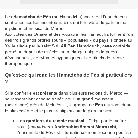
Les
Hamadcha de Fès
(ou Hamadcha) incarnent l'une de ces
confréries soufies incontournables qui font vibrer le patrimoine
mystique et musical du Maroc.
​Aux côtés des
Gnawa
et des
Aïssawa
, les Hamadcha forment l'un
des trois grands ordres soufis « populaires » du pays. Fondée au
XVIIe siècle par le saint
Sidi Ali Ben Hamdouch
, cette confrérie
perpétue depuis des siècles un mélange unique de poésie
dévotionnelle, de rythmes hypnotiques et de rituels de transe
thérapeutique.
​Qu'est-ce qui rend les Hamadcha de Fès si particuliers
?
​Si la confrérie est présente dans plusieurs régions du Maroc —
se rassemblant chaque année pour un grand moussem
(pèlerinage) près de Meknès —, le groupe de
Fès
est sans doute
le plus célèbre et le plus prestigieux sur le plan musical.
Les gardiens du temple musical :
Dirigé par le maître
soufi (
moqaddem
)
Abderrahim Amrani Marrakchi
,
l'ensemble de Fès est internationalement reconnu pour sa