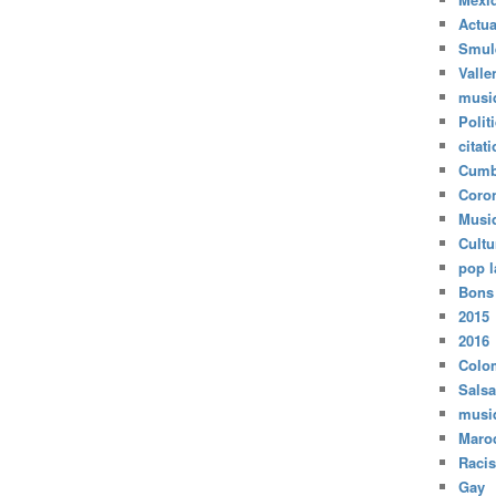
Actua
Smul
Valle
musi
Polit
citat
Cumb
Coro
Musi
Cultu
pop l
Bons
2015
2016
Colo
Salsa
musi
Maro
Raci
Gay