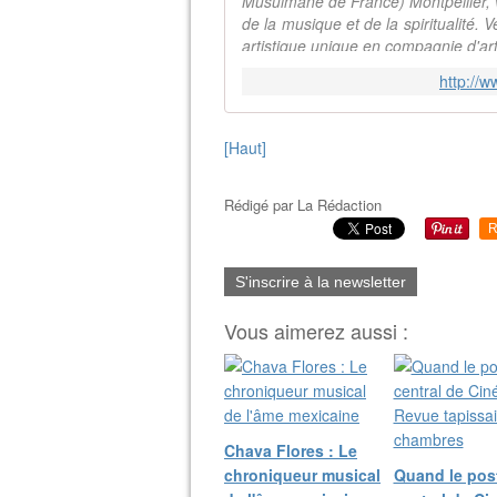
Musulmane de France) Montpellier, v
de la musique et de la spiritualité
artistique unique en compagnie d'art
http://w
[Haut]
Rédigé par
La Rédaction
R
S'inscrire à la newsletter
Vous aimerez aussi :
Chava Flores : Le
chroniqueur musical
Quand le pos