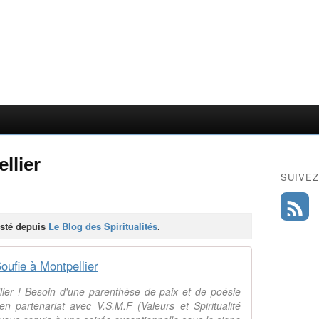
llier
SUIVEZ
posté depuis
Le Blog des Spiritualités
.
oufie à Montpellier
ier ! Besoin d'une parenthèse de paix et de poésie
n partenariat avec V.S.M.F (Valeurs et Spiritualité