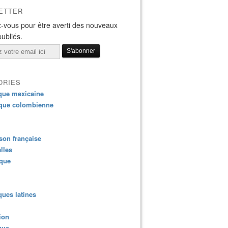
ETTER
-vous pour être averti des nouveaux
publiés.
ORIES
que mexicaine
que colombienne
on française
lles
ique
ues latines
ion
que