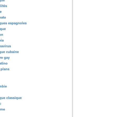
lités
e
nato
ques espagnoles
ique
ion
ia
navirus
que cubaine
re gay
atino
 plans
mbie
que classique
c
sme