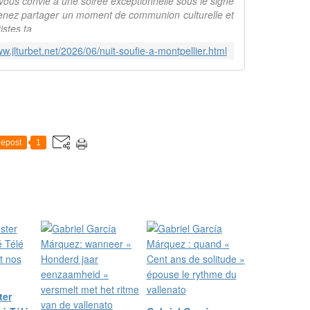
ous convie à une soirée exceptionnelle sous le signe
. Venez partager un moment de communion culturelle et
istes ta
ww.jlturbet.net/2026/06/nuit-soufie-a-montpellier.html
epost
1
ter