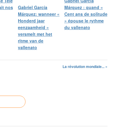
né Télé
Gabriel García
it nos
Gabriel García
Márquez : quand «
Márquez: wanneer «
Cent ans de solitude
Honderd jaar
» épouse le rythme
eenzaamheid »
du vallenato
versmelt met het
ritme van de
vallenato
La révolution mondiale... »