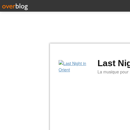
Last Nig
La musique pour la