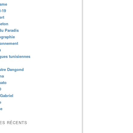
isme
-19
ert
aeton
du Paradis
ographie
ronnement
u
ues tunisiennes
stre Dangond
ma
nato
O
Gabriel
e
ce
LES RÉCENTS