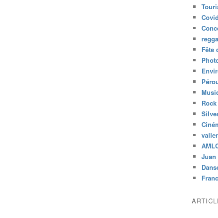
Tour
Covid
Conc
regg
Fête 
Phot
Envi
Péro
Musiq
Rock
Silve
Ciné
valle
AML
Juan 
Dans
Fran
ARTIC