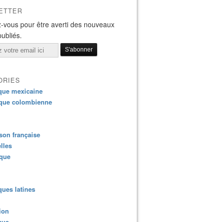
ETTER
-vous pour être averti des nouveaux
publiés.
ORIES
que mexicaine
que colombienne
on française
lles
ique
ues latines
ion
que