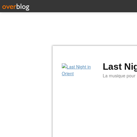
Last Nig
La musique pour la