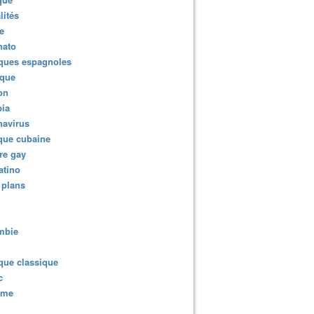
lités
e
nato
ques espagnoles
ique
ion
ia
navirus
que cubaine
re gay
atino
 plans
mbie
que classique
c
sme