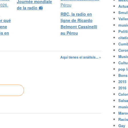
Journée mondiale
Actua
de la radio 📻
Smul
l
RBC, la radio en
Valle
or qué
ligne de Ricardo
musi
iene
Belmont Cassinelli
Polit
és en
au Pérou
citat
Cumb
Coro
Musi
Aquí tienes el análisis... »
Cultu
pop l
Bons
2015
2016
Colo
Salsa
musi
Maro
Raci
Gay