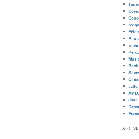
Tour
Covid
Conc
regg
Fête 
Phot
Envi
Péro
Musiq
Rock
Silve
Ciné
valle
AML
Juan 
Dans
Fran
ARTIC