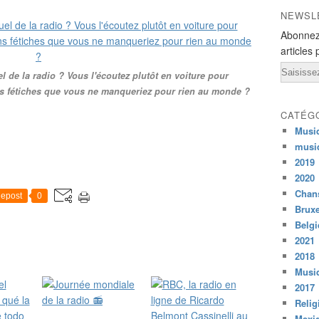
NEWSL
Abonnez
articles 
Email
el de la radio ? Vous l'écoutez plutôt en voiture pour
s fétiches que vous ne manqueriez pour rien au monde ?
CATÉG
Musi
musi
2019
2020
Chans
epost
0
Bruxe
Belg
2021
2018
Musiq
2017
Relig
Mexi