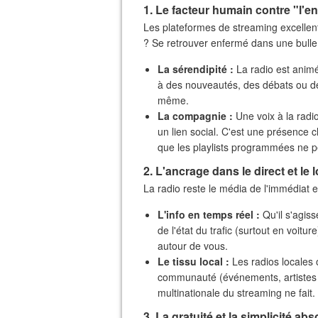
​1. Le facteur humain contre "l'
​Les plateformes de streaming excelle
? Se retrouver enfermé dans une bulle
La sérendipité :
La radio est anim
à des nouveautés, des débats ou de
même.
La compagnie :
Une voix à la radio
un lien social. C'est une présence c
que les playlists programmées ne p
​2. L'ancrage dans le direct et le 
​La radio reste le média de l'immédiat e
L'info en temps réel :
Qu'il s'agiss
de l'état du trafic (surtout en voitu
autour de vous.
Le tissu local :
Les radios locales 
communauté (événements, artistes l
multinationale du streaming ne fait.
​3. La gratuité et la simplicité ab