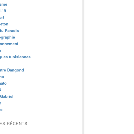
isme
-19
ert
aeton
du Paradis
ographie
ronnement
u
ues tunisiennes
stre Dangond
ma
nato
O
Gabriel
e
ce
LES RÉCENTS