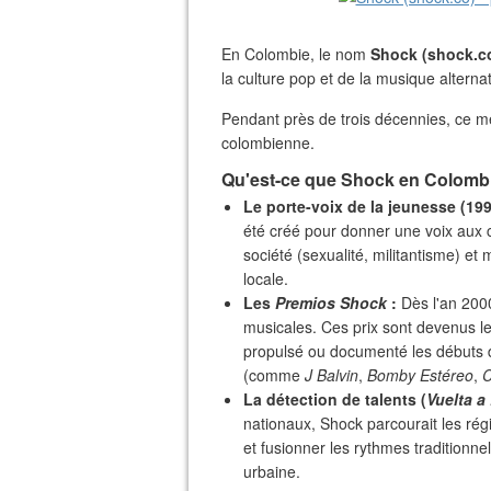
En Colombie, le nom
Shock (shock.c
la culture pop et de la musique alternat
​Pendant près de trois décennies, ce m
colombienne.
​Qu'est-ce que Shock en Colomb
Le porte-voix de la jeunesse (199
été créé pour donner une voix aux 
société (sexualité, militantisme) et
locale.
Les
Premios Shock
:
Dès l'an 200
musicales. Ces prix sont devenus le
propulsé ou documenté les débuts 
(comme
J Balvin
,
Bomby Estéreo
,
La détection de talents (
Vuelta 
nationaux, Shock parcourait les ré
et fusionner les rythmes traditionn
urbaine.