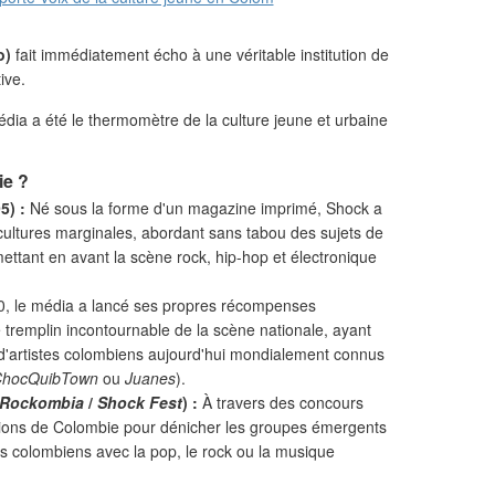
o)
fait immédiatement écho à une véritable institution de
ive.
édia a été le thermomètre de la culture jeune et urbaine
ie ?
5) :
Né sous la forme d'un magazine imprimé, Shock a
cultures marginales, abordant sans tabou des sujets de
 mettant en avant la scène rock, hip-hop et électronique
0, le média a lancé ses propres récompenses
 tremplin incontournable de la scène nationale, ayant
d'artistes colombiens aujourd'hui mondialement connus
ChocQuibTown
ou
Juanes
).
a Rockombia
/
Shock Fest
) :
À travers des concours
gions de Colombie pour dénicher les groupes émergents
els colombiens avec la pop, le rock ou la musique