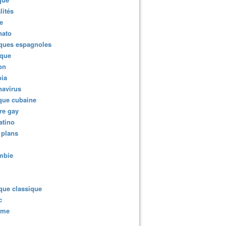
lités
e
nato
ques espagnoles
ique
ion
ia
navirus
que cubaine
re gay
atino
 plans
mbie
que classique
c
sme