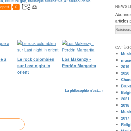
en
,
#Culture gay
,
#Musique alternative
,
#Estéreo Picnic
NEWSL
epost
0
Abonnez
articles 
Email
CATÉG
Musi
e a
Le rock colombien
Los Makenzy -
musi
sur Last night in
Perdón Margarita
2019
orient
2020
Chans
Bruxe
La philosophie n'est... »
Belg
2021
2018
Musiq
2017
Relig
Mexi