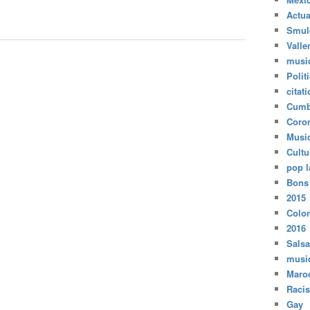
Actua
Smul
Valle
musi
Polit
citat
Cumb
Coro
Musi
Cultu
pop l
Bons
2015
Colo
2016
Salsa
musi
Maro
Raci
Gay