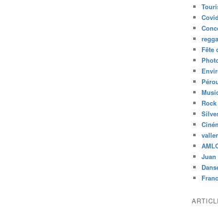
Tour
Covid
Conc
regg
Fête 
Phot
Envi
Péro
Musiq
Rock
Silve
Ciné
valle
AML
Juan 
Dans
Fran
ARTIC