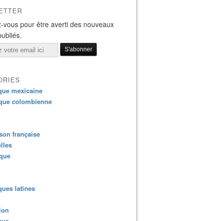
ETTER
-vous pour être averti des nouveaux
publiés.
ORIES
que mexicaine
que colombienne
on française
lles
ique
ues latines
ion
que