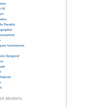
isme
-19
ert
aeton
du Paradis
ographie
ronnement
u
ues tunisiennes
stre Dangond
ma
nato
O
Gabriel
e
ce
LES RÉCENTS