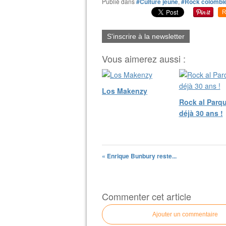
Publié dans
#Culture jeune
,
#Rock colombi
R
S'inscrire à la newsletter
Vous aimerez aussi :
Los Makenzy
Rock al Parqu
déjà 30 ans !
« Enrique Bunbury reste...
Commenter cet article
Ajouter un commentaire