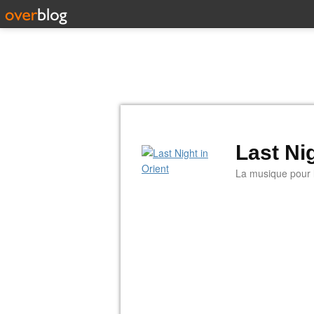
Last Nig
La musique pour la