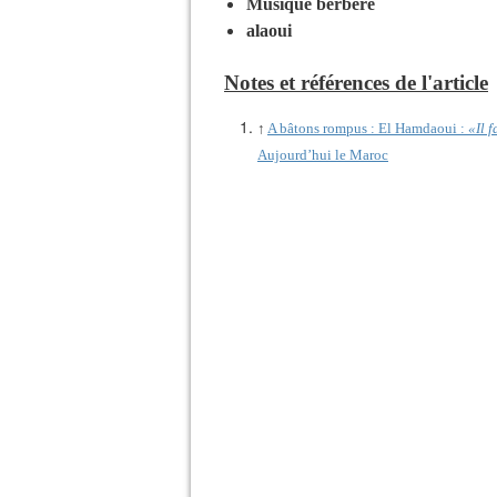
Musique berbère
alaoui
Notes et références de l'article
↑
A bâtons rompus : El Hamdaoui :
«Il 
Aujourd’hui le Maroc