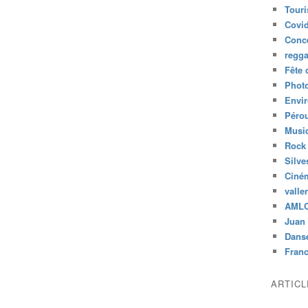
Tour
Covid
Conc
regg
Fête 
Phot
Envi
Péro
Musiq
Rock
Silve
Ciné
valle
AML
Juan 
Dans
Fran
ARTIC