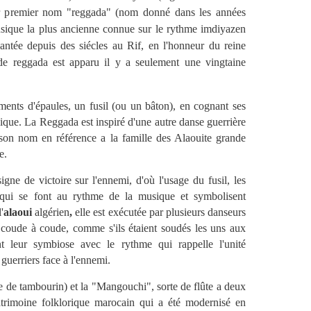
ur premier nom "reggada" (nom donné dans les années
sique la plus ancienne connue sur le rythme imdiyazen
hantée depuis des siécles au Rif, en l'honneur du reine
 de reggada est apparu il y a seulement une vingtaine
nts d'épaules, un fusil (ou un bâton), en cognant ses
sique. La Reggada est inspiré d'une autre danse guerrière
son nom en référence a la famille des Alaouite grande
e.
igne de victoire sur l'ennemi, d'où l'usage du fusil, les
 qui se font au rythme de la musique et symbolisent
'
alaoui
algérien
,
elle est exécutée par plusieurs danseurs
 coude à coude, comme s'ils étaient soudés les uns aux
t leur symbiose avec le rythme qui rappelle l'unité
s guerriers face à l'ennemi.
 de tambourin) et la "Mangouchi", sorte de flûte a deux
patrimoine folklorique marocain qui a été modernisé en