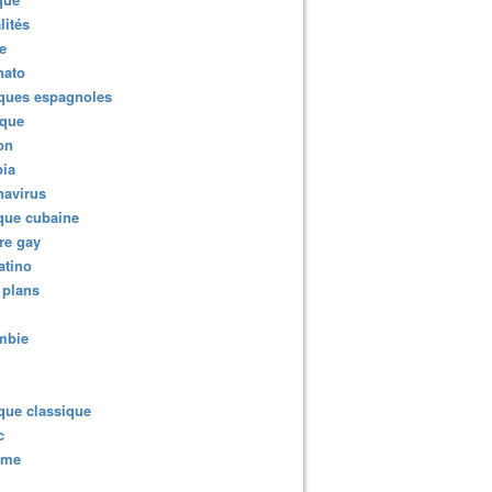
lités
e
nato
ques espagnoles
ique
ion
ia
navirus
que cubaine
re gay
atino
 plans
mbie
que classique
c
sme