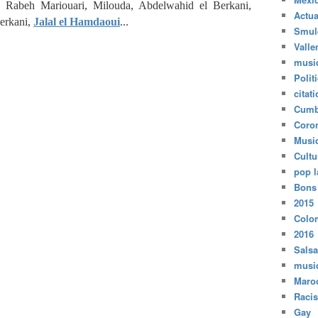
, Rabeh Mariouari, Milouda, Abdelwahid el Berkani,
Actua
erkani,
Jalal el Hamdaoui
...
Smul
Valle
musi
Polit
citat
Cumb
Coro
Musi
Cultu
pop l
Bons
2015
Colo
2016
Salsa
musi
Maro
Raci
Gay