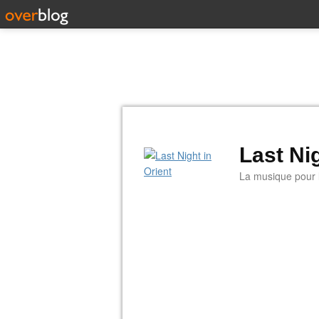
Last Nig
La musique pour la