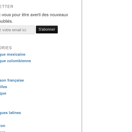
ETTER
-vous pour être averti des nouveaux
publiés.
ORIES
que mexicaine
que colombienne
on française
lles
ique
ues latines
ion
que