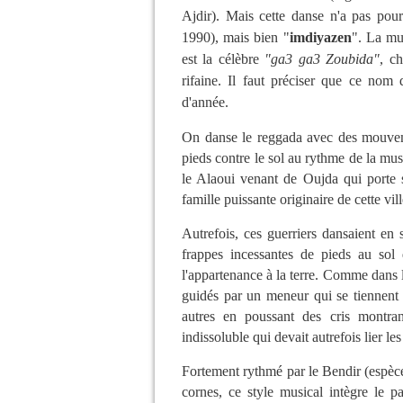
Ajdir). Mais cette danse n'a pas po
1990), mais bien "
imdiyazen
". La mu
est la célèbre
"ga3 ga3 Zoubida"
, c
rifaine. Il faut préciser que ce nom
d'année.
On danse le reggada avec des mouveme
pieds contre le sol au rythme de la mu
le Alaoui venant de Oujda qui porte 
famille puissante originaire de cette vill
Autrefois, ces guerriers dansaient en s
frappes incessantes de pieds au sol
l'appartenance à la terre. Comme dans l
guidés par un meneur qui se tiennent
autres en poussant des cris montran
indissoluble qui devait autrefois lier le
Fortement rythmé par le Bendir (espèce
cornes, ce style musical intègre le 