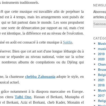
 instruments traditionnels.
NEWSL
Abonnez
6/8 que cette musique est travaillée afin de perpétuer la
articles 
nd est à 4 temps, mais les arrangements sont puisés de
e qui se fait partout dans le monde. Les sons propulsent
Email
st une sorte de démarcation par rapport au raï, mais c'est
est identique, la différence est au niveau de l'exécution.
CATÉG
nisé en août est consacré à cette musique à
Saïdia
.
Musi
musi
éserver. Bien que cet art sort d'une longue léthargie du à
2019
pour se répandre au niveau national, voire sur la scène
2020
 de nombreux albums de compilations ou du Djéing qui
Chans
Bruxe
Belg
ne, la chanteuse
chebba Zahouania
adopte le style, en
2021
usical actuel.
2018
Musiq
sée grâce notamment à la diaspora marocaine en Europe.
2017
 on citera
Talbi One
, Hassan el Berkani, Mustapha el
Relig
r el Berkani, Aziz el Berkani, cheb Kader, Monaïm el
Mexi