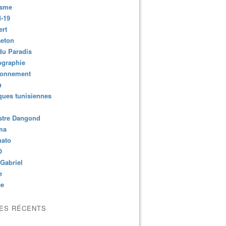
isme
-19
ert
aeton
du Paradis
ographie
ronnement
u
ues tunisiennes
stre Dangond
ma
nato
O
Gabriel
e
ce
LES RÉCENTS