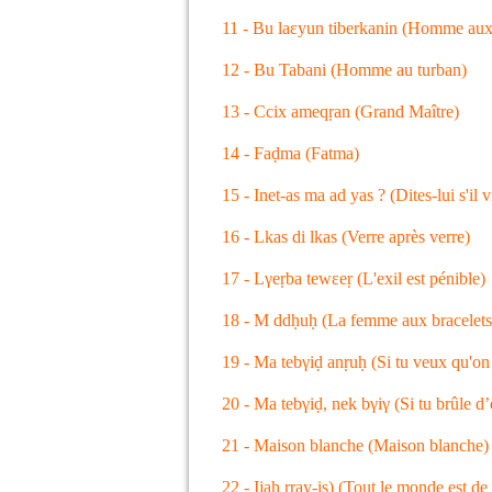
11 - Bu laεyun tiberkanin (Homme aux
12 - Bu Tabani (Homme au turban)
13 - Ccix ameqṛan (Grand Maître)
14 - Faḍma (Fatma)
15 - Inet-as ma ad yas ? (Dites-lui s'il v
16 - Lkas di lkas (Verre après verre)
17 - Lγeṛba tewεeṛ (L'exil est pénible)
18 - M ddḥuḥ (La femme aux bracelets
19 - Ma tebγiḍ anṛuḥ (Si tu veux qu'on
20 - Ma tebγiḍ, nek bγiγ (Si tu brûle d
21 - Maison blanche (Maison blanche
22 - Ijaḥ ṛṛay-is) (Tout le monde est de