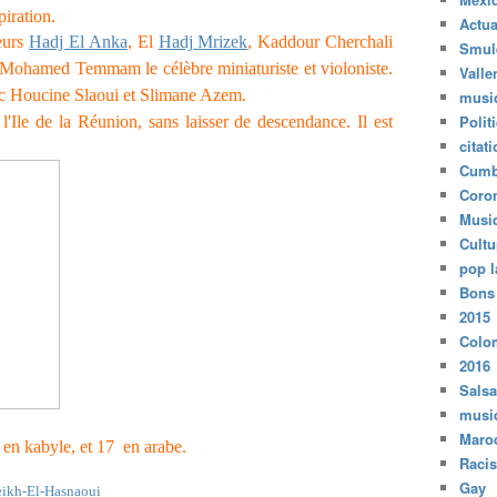
piration.
Actua
teurs
Hadj El Anka
, El
Hadj Mrizek
, Kaddour Cherchali
Smul
 Mohamed Temmam le célèbre miniaturiste et violoniste.
Valle
avec Houcine Slaoui et Slimane Azem.
musi
Polit
l'Ile de la Réunion, sans laisser de descendance. Il est
citat
Cumb
Coro
Musi
Cultu
pop l
Bons
2015
Colo
2016
Salsa
musi
Maro
en kabyle, et 17 en arabe.
Raci
Gay