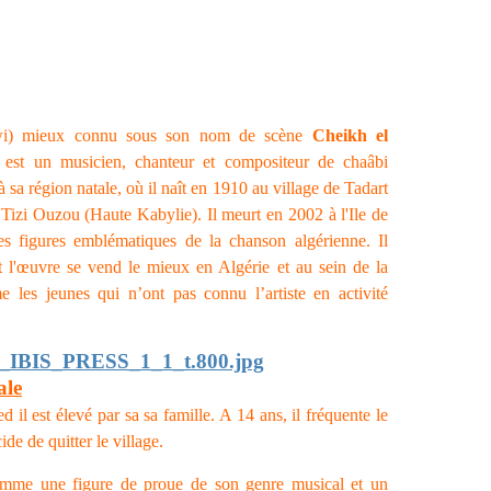
i) mieux connu sous son nom de scène
Cheikh el
 est un musicien, chanteur et compositeur de chaâbi
 sa région natale, où il naît en 1910 au village de Tadart
 Tizi Ouzou (Haute Kabylie). Il meurt en 2002 à l'Ile de
s figures emblématiques de la chanson algérienne. Il
t l'œuvre se vend le mieux en Algérie et au sein de la
es jeunes qui n’ont pas connu l’artiste en activité
ale
l est élevé par sa sa famille. A 14 ans, il fréquente le
de de quitter le village.
omme une figure de proue de son genre musical et un