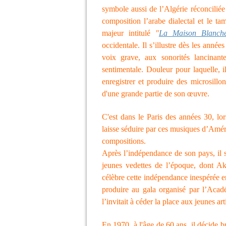
symbole aussi de l’Algérie réconciliée 
composition l’arabe dialectal et le tam
majeur intitulé
"
La Maison Blanch
occidentale. Il s’illustre dès les anné
voix grave, aux sonorités lancinan
sentimentale. Douleur pour laquelle, 
enregistrer et produire des microsillo
d'une grande partie de son œuvre.
C'est dans le Paris des années 30, lor
laisse séduire par ces musiques d’Améri
compositions.
Après l’indépendance de son pays, il s
jeunes vedettes de l’époque, dont Ak
célèbre cette indépendance inespérée 
produire au gala organisé par l’Acad
l’invitait à céder la place aux jeunes art
En 1970, à l'âge de 60 ans, il décide 