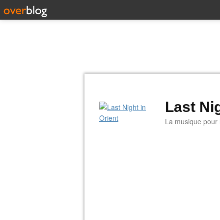
Last Nig
La musique pour la