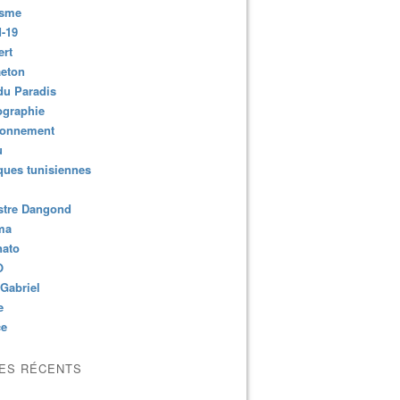
isme
-19
ert
aeton
du Paradis
ographie
ronnement
u
ues tunisiennes
stre Dangond
ma
nato
O
Gabriel
e
ce
LES RÉCENTS