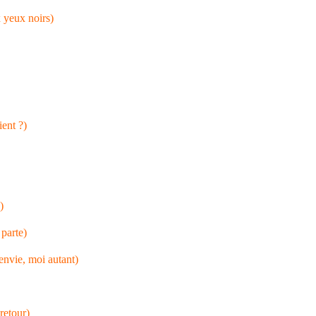
 yeux noirs)
ient ?)
)
 parte)
’envie, moi autant)
)
 retour)