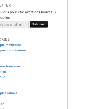
ETTER
-vous pour être averti des nouveaux
publiés.
ORIES
que mexicaine
que colombienne
on française
lles
ique
ues latines
ion
que