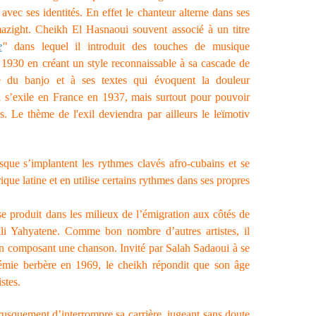
avec ses identités. En effet le chanteur alterne dans ses
azight.
Cheikh El Hasnaoui souvent associé à un titre
e
"
dans lequel il introduit des touches de musique
es 1930 en créant un style reconnaissable à sa cascade de
te du banjo et à ses textes qui évoquent la douleur
il s’exile en France en 1937, mais surtout pour pouvoir
ns. Le thème de l'exil deviendra par ailleurs le leïmotiv
sque s’implantent les rythmes clavés afro-cubains et se
que latine et en utilise certains rythmes dans ses propres
e produit dans les milieux de l’émigration aux côtés de
li Yahyatene. Comme bon nombre d’autres artistes, il
en composant une chanson. Invité par Salah Sadaoui à se
émie berbère en 1969, le cheikh répondit que son âge
istes.
brusquement d’interrompre sa carrière, jugeant sans doute