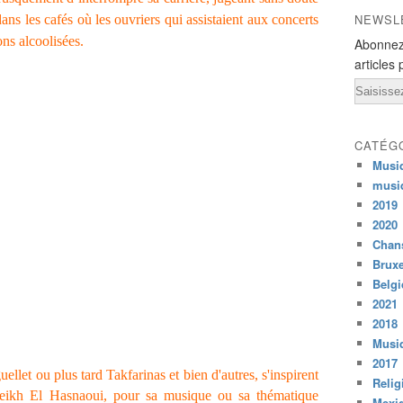
NEWSL
ans les cafés où les ouvriers qui assistaient aux concerts
ns alcoolisées.
Abonnez
articles 
Email
CATÉG
Musi
musi
2019
2020
Chans
Bruxe
Belg
2021
2018
Musiq
2017
et ou plus tard Takfarinas et bien d'autres, s'inspirent
Relig
eikh El Hasnaoui, pour sa musique ou sa thématique
Mexi