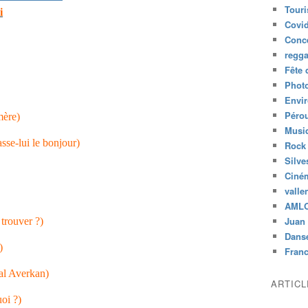
Tour
i
Covid
Conc
regg
Fête 
Phot
Envi
Péro
mère)
Musiq
asse-lui le bonjour)
Rock
Silve
Ciné
valle
AML
Juan 
 trouver ?)
Dans
)
Fran
kal Averkan)
ARTIC
oi ?)