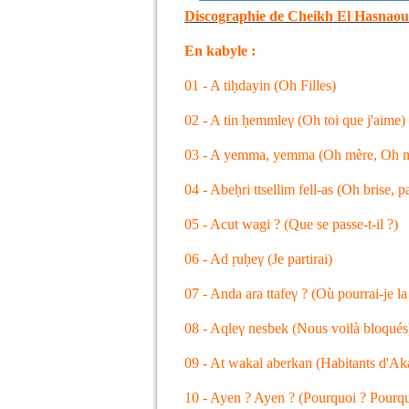
Discographie de Cheikh El Hasnaou
En kabyle :
01 - A tiḥdayin (Oh Filles)
02 - A tin ḥemmleγ (Oh toi que j'aime)
03 - A yemma, yemma (Oh mère, Oh 
04 - Abeḥri ttsellim fell-as (Oh brise, p
05 - Acut wagi ? (Que se passe-t-il ?)
06 - Ad ṛuḥeγ (Je partirai)
07 - Anda ara ttafeγ ? (Où pourrai-je la
08 - Aqleγ nesbek (Nous voilà bloqués
09 - At wakal aberkan (Habitants d'A
10 - Ayen ? Ayen ? (Pourquoi ? Pourqu