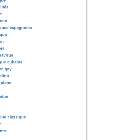
lités
e
nato
ques espagnoles
ique
ion
ia
navirus
que cubaine
re gay
atino
 plans
mbie
que classique
c
sme