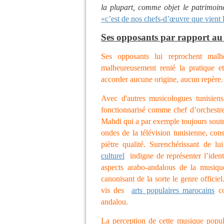
la plupart, comme objet le patrimoine
«c’est de nos chefs-d’œuvre que vient l
Ses opposants par rapport a
Ses opposants lui reprochent malh
malheureusement renié la pratique 
accorder aucune origine, aucun repère
Avec d'autres musicologues tunisi
fonctionnarisé comme chef d’orchestr
Mahdi qui a par exemple toujours souten
ondes de la télévision tunisienne, cons
piètre qualité. Surenchérissant de l
culturel
indigne de représenter l’identi
aspects arabo-andalous de la musique
canonisant de la sorte le genre officie
vis des
arts populaires marocains
co
andalou.
La perception de cette musique popula