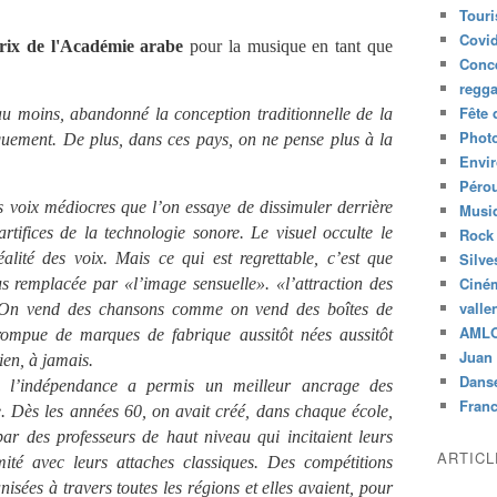
Tour
Covid
rix de l'Académie arabe
pour la musique en tant que
Conc
regg
Fête 
au moins, abandonné la conception traditionnelle de la
Phot
uement. De plus, dans ces pays, on ne pense plus à la
Envi
Péro
s voix médiocres que l’on essaye de dissimuler derrière
Musiq
rtifices de la technologie sonore. Le visuel occulte le
Rock
Silve
éalité des voix. Mais ce qui est regrettable, c’est que
Ciné
us remplacée par «l’image sensuelle». «l’attraction des
valle
s. On vend des chansons comme on vend des boîtes de
AML
rompue de marques de fabrique aussitôt nées aussitôt
Juan 
ien, à jamais.
Dans
s l’indépendance a permis un meilleur ancrage des
Fran
e. Dès les années 60, on avait créé, dans chaque école,
par des professeurs de haut niveau qui incitaient leurs
ARTIC
mité avec leurs attaches classiques. Des compétitions
nisées à travers toutes les régions et elles avaient, pour