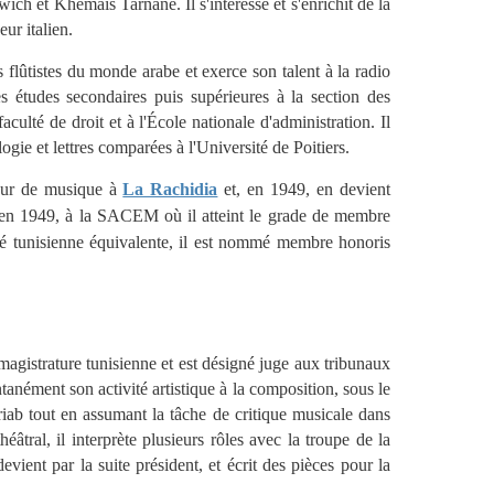
rwich
et
Khema
ï
s Tarnane
. Il s'intéresse et s'enrichit de la
ur italien.
rs flûtistes du monde arabe et exerce son talent à la radio
s études secondaires puis supérieures à la section des
faculté de droit et à l'École nationale d'administration. Il
ogie et lettres comparées à l'Université de Poitiers.
eur de musique à
La Rachidia
et, en 1949, en devient
é, en 1949, à la SACEM où il atteint le grade de membre
iété tunisienne équivalente, il est nommé membre honoris
magistrature tunisienne et est désigné juge aux tribunaux
tanément son activité artistique à la composition, sous le
ab tout en assumant la tâche de
critique musicale
dans
âtral, il interprète plusieurs rôles avec la troupe de la
vient par la suite président, et écrit des pièces pour la