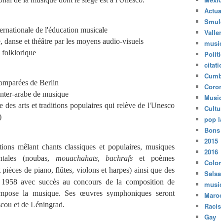
Actua
Smul
ternationale de l'éducation musicale
Valle
e, danse et théâtre par les moyens audio-visuels
musi
 folklorique
Polit
citat
Cumb
comparées de
Berlin
Coro
inter-arabe de musique
Musi
 des arts et traditions populaires qui relève de l'Unesco
Cultu
)
pop l
Bons
2015
tions mêlant chants classiques et populaires, musiques
2016
ntales (
noubas
,
mouachahats
,
bachrafs
et poèmes
Colo
t pièces de
piano
, flûtes, violons et
harpes
) ainsi que des
Salsa
n 1958 avec succès au concours de la composition de
musi
compose la musique. Ses œuvres symphoniques seront
Maro
cou et de Léningrad.
Raci
Gay