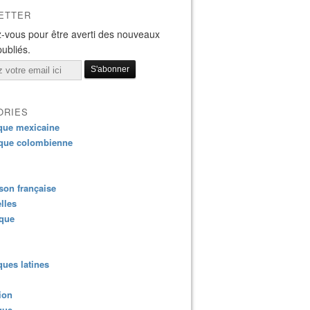
ETTER
-vous pour être averti des nouveaux
publiés.
ORIES
que mexicaine
que colombienne
on française
lles
ique
ues latines
ion
que