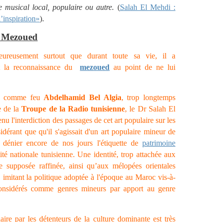
 musical local, populaire ou autre.
(
Salah El Mehdi :
’inspiration»
).
u Mezoued
eureusement surtout que durant toute sa vie, il a
et la reconnaissance du
mezoued
au point de ne lui
.
ens comme feu
Abdelhamid Bel Algia
, trop longtemps
e de la
Troupe de la Radio tunisienne
, le Dr Salah El
u l'interdiction des passages de cet art populaire sur les
idérant que qu'il s'agissait d'un art populaire mineur de
ui dénier encore de nos jours l'étiquette de
patrimoine
té nationale tunisienne. Une identité, trop attachée aux
 supposée raffinée, ainsi qu’aux mélopées orientales
l. imitant la politique adoptée à l'époque au Maroc vis-à-
nsidérés comme genres mineurs par apport au genre
ire par les détenteurs de la culture dominante est très