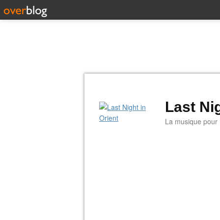
Last Nig
La musique pour la