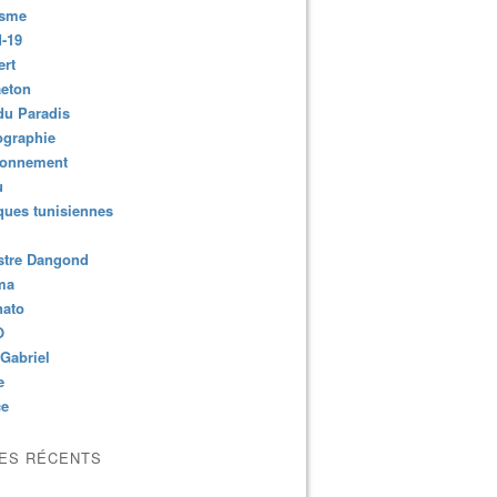
isme
-19
ert
aeton
du Paradis
ographie
ronnement
u
ues tunisiennes
stre Dangond
ma
nato
O
Gabriel
e
ce
LES RÉCENTS