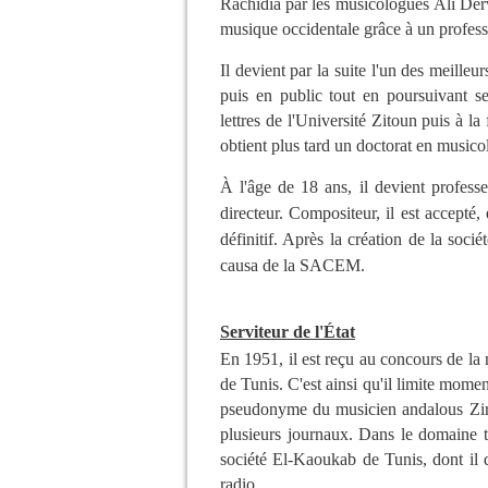
Rachidia
par les
musicologues
Ali De
musique occidentale grâce à un professe
Il devient par la suite l'un des meilleu
puis en public tout en poursuivant se
lettres de l'Université Zitoun puis à la 
obtient plus tard un doctorat en musicol
À l'âge de 18 ans, il devient profess
directeur. Compositeur, il est accept
définitif. Après la création de la soc
causa de la SACEM.
Serviteur de l'État
En 1951, il est reçu au concours de la 
de Tunis. C'est ainsi qu'il limite momen
pseudonyme du musicien andalous Ziri
plusieurs journaux. Dans le domaine thé
société El-Kaoukab de Tunis, dont il de
radio.