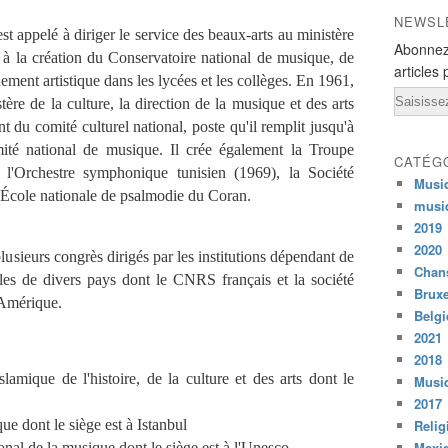
NEWSL
st appelé à diriger le service des beaux-arts au ministère
Abonnez
pe à la création du Conservatoire national de musique, de
articles 
nement artistique dans les lycées et les collèges. En 1961,
Email
stère de la culture, la direction de la musique et des arts
 du comité culturel national, poste qu'il remplit jusqu'à
mité national de musique. Il crée également la Troupe
CATÉG
, l'Orchestre symphonique tunisien (1969), la Société
Musi
l'École nationale de psalmodie du Coran.
musi
2019
2020
 plusieurs congrès dirigés par les institutions dépendant de
Chans
les de divers pays dont le CNRS français et la société
Bruxe
'Amérique.
Belg
2021
2018
slamique de l'histoire, de la culture et des arts dont le
Musiq
2017
Relig
que dont le siège est à Istanbul
Mexi
onal de la musique dont le siège est à l'Unesco.