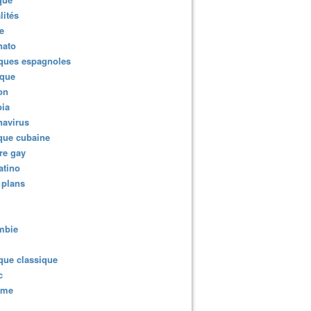
lités
e
nato
ques espagnoles
ique
ion
ia
navirus
que cubaine
re gay
atino
 plans
mbie
que classique
c
sme