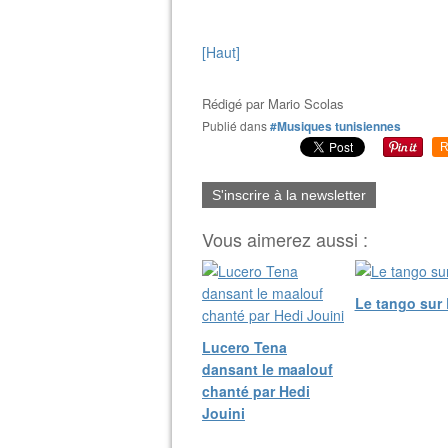
[Haut]
Rédigé par
Mario Scolas
Publié dans
#Musiques tunisiennes
R
S'inscrire à la newsletter
Vous aimerez aussi :
Le tango sur
Lucero Tena
dansant le maalouf
chanté par Hedi
Jouini