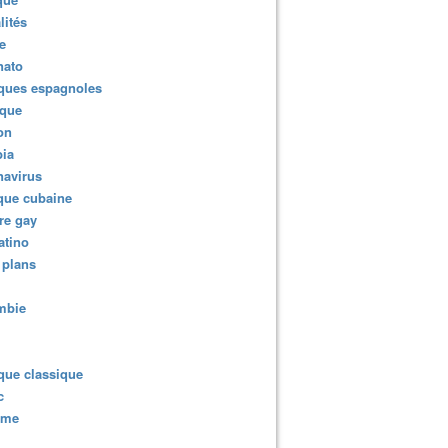
lités
e
nato
ques espagnoles
ique
ion
ia
navirus
que cubaine
re gay
atino
 plans
mbie
que classique
c
sme