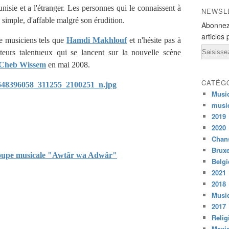
Tunisie et a l'étranger. Les personnes qui le connaissent à
NEWSL
imple, d'affable malgré son érudition.
Abonnez
articles 
e musiciens tels que
Hamdi Makhlouf
et n'hésite pas à
Email
eurs talentueux qui se lancent sur la nouvelle scène
Cheb Wissem
en mai 2008.
CATÉG
Musi
musi
2019
2020
Chans
Bruxe
 troupe musicale "Awtâr wa Adwâr"
Belg
2021
2018
Musiq
2017
Relig
Mexi