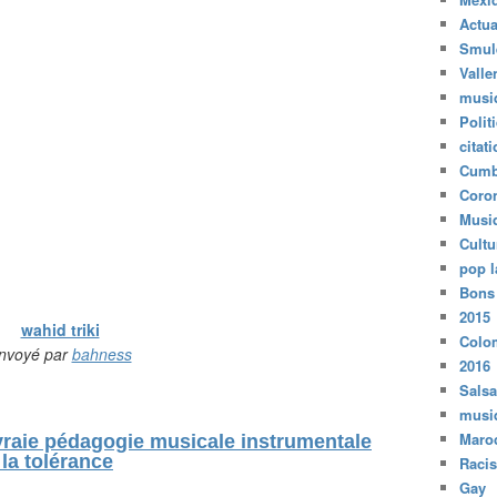
Actua
Smul
Valle
musi
Polit
citat
Cumb
Coro
Musi
Cultu
pop l
Bons
2015
wahid triki
Colo
nvoyé par
bahness
2016
Salsa
musi
Maro
 vraie pédagogie musicale instrumentale
 la tolérance
Raci
Gay