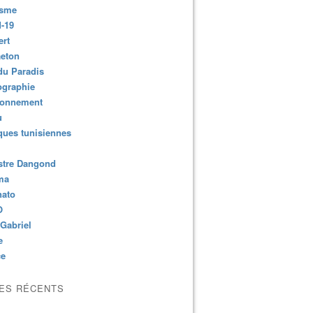
isme
-19
ert
aeton
du Paradis
ographie
ronnement
u
ues tunisiennes
stre Dangond
ma
nato
O
Gabriel
e
ce
LES RÉCENTS