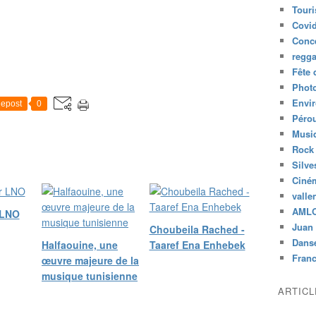
Tour
Covid
Conc
regg
Fête 
Phot
Envi
epost
0
Péro
Musiq
Rock
Silve
Ciné
valle
AML
 LNO
Juan 
Choubeila Rached -
Dans
Halfaouine, une
Taaref Ena Enhebek
Fran
œuvre majeure de la
musique tunisienne
ARTIC