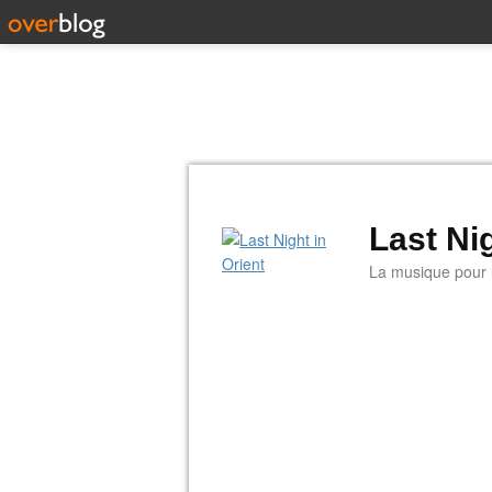
Last Nig
La musique pour la