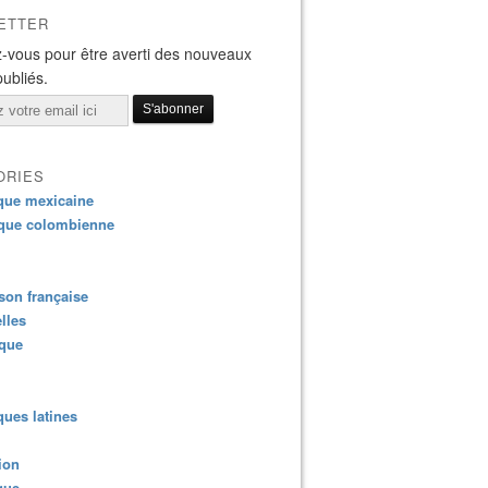
ETTER
-vous pour être averti des nouveaux
publiés.
ORIES
que mexicaine
que colombienne
on française
lles
ique
ues latines
ion
que