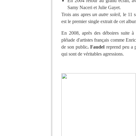
En 2004 retour au grand écran, av
Samy Naceri et Julie Gayet.
Trois ans apres
un autre soleil
, le 11 
est le premier single extrait de cet albu
En 2008, après des déboires suite à s
pléiade d'artistes français comme Enric
de son public
. Faudel
reprend peu a p
qui sont de véritables agressions.