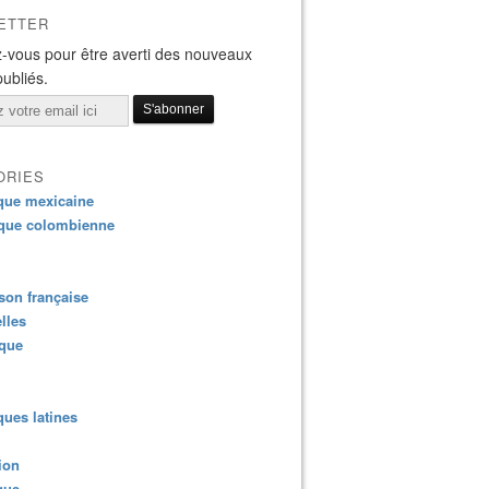
ETTER
-vous pour être averti des nouveaux
publiés.
ORIES
que mexicaine
que colombienne
on française
lles
ique
ues latines
ion
que