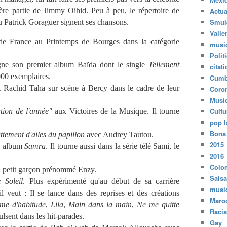
ière partie de Jimmy Oihid. Peu à peu, le répertoire de
Actua
Smul
u Patrick Goraguer signent ses chansons.
Valle
 de France au Printemps de Bourges dans la catégorie
musi
Polit
igne son premier album Baïda dont le single
Tellement
citat
00 exemplaires.
Cumb
t Rachid Taha sur scène à Bercy dans le cadre de leur
Coro
Musi
Cultu
tion de l'année"
aux Victoires de la Musique. Il tourne
pop l
Bons
ttement d'ailes du papillon
avec Audrey Tautou.
2015
e album
Samra
. Il tourne aussi dans la série télé Sami, le
2016
Colo
un petit garçon prénommé Enzy.
Salsa
 Soleil
. Plus expérimenté qu'au début de sa carrière
musi
il veut : Il se lance dans des reprises et des créations
Maro
e d'habitude
,
Lila
,
Main dans la main
,
Ne me quitte
Raci
ulsent dans les hit-parades.
Gay