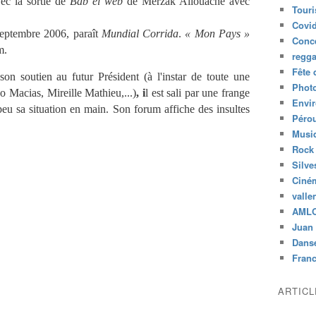
ec la sortie de
Bab el web
de Merzak Allouache avec
Tour
Covid
septembre 2006, paraît
Mundial Corrida
.
« Mon Pays »
Conc
m.
regg
Fête 
on soutien au futur Président (à l'instar de toute une
Phot
o Macias, Mireille Mathieu,...)
, i
l est sali par une frange
Envi
eu sa situation en main. Son forum affiche des insultes
Péro
Musiq
Rock
Silve
Ciné
valle
AML
Juan 
Dans
Fran
ARTIC