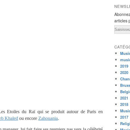
NEWSL
Abonnez
articles 
Email
CATÉG
Musi
musi
2019
2020
Chans
Bruxe
Belg
2021
2018
Musiq
s Etoiles du Raï qui se produit autour de Paris en
2017
eb Khaled
ou encore
Zahouania
.
Relig
 manager, lui fait faire ses premiers pas vers la célébrité
Mexi