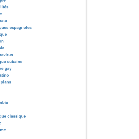
lités
e
nato
ques espagnoles
ique
ion
ia
navirus
que cubaine
re gay
atino
 plans
mbie
que classique
c
sme