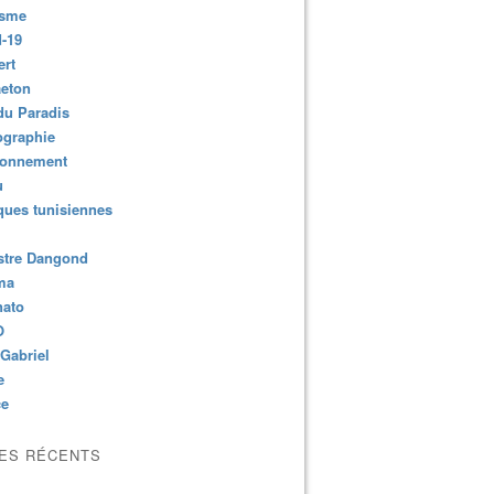
isme
-19
ert
aeton
du Paradis
ographie
ronnement
u
ues tunisiennes
stre Dangond
ma
nato
O
Gabriel
e
ce
LES RÉCENTS