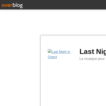
Last Nig
La musique pour la