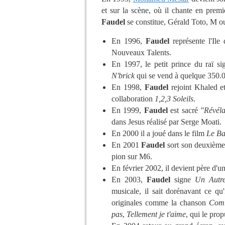
et sur la scène, où il chante en prem
Faudel
se constitue, Gérald Toto, M o
En 1996,
Faudel
représente l'Ile
Nouveaux Talents.
En 1997, le petit prince du raï s
N'brick
qui se vend à quelque 350.0
En 1998,
Faudel
rejoint Khaled e
collaboration
1,2,3 Soleils
.
En 1999,
Faudel
est sacré
"Révéla
dans Jesus réalisé par Serge Moati.
En 2000 il a joué dans le film
Le Ba
En 2001
Faudel
sort son deuxièm
pion sur M6.
En février 2002, il devient père d'
En 2003,
Faudel
signe
Un Autre
musicale, il sait dorénavant ce qu'
originales comme la chanson
Comm
pas
,
Tellement je t'aime
, qui le prop