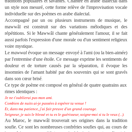
traditions populaires et savantes. Chantée en arabe dialectal dans
un style non mesuré, cette forme relève de l'improvisation vocale
individuelle sur des poèmes en arabe dialectal.
Accompagné par un ou plusieurs instruments de musique, le
mawwâl est construit sur des variations mélodiques et des
répétitions. Si le Mawwâl chante généralement l'amour, il se fait
aussi parfois l'expression d'une morale ou d'un sentiment religieux
voire mystique.
Le
mawwal
évoque un message envoyé à l'ami (ou la bien-aimée)
par l'entremise
d'une étoile. Ce message exprime les sentiments de
douleur et de torture causés par la
séparation, il évoque les
insomnies de l'amant habité par des souvenirs qui se sont
gravés
dans son cœur brisé
.
Ce type de poème est composé en général de quatre quatrains aux
rimes identiques :
Je ne t'oublierai pas mon ami.
Combien de nuits ai-je passées à espérer ta venue !
Et, dans ma patience, j'ai fait preuve d'un grand courage.
Seigneur, je suis le blessé et tu es le guérisseur, soigne-moi si tu le veux (...).
Au Maroc, le mawwâl trouverait ses origines dans la tradition
soufie. Ce sont les nombreuses confréries soufies qui, au cours de