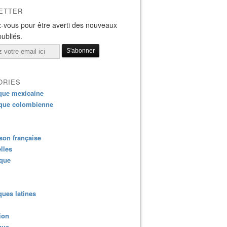
ETTER
-vous pour être averti des nouveaux
publiés.
ORIES
que mexicaine
que colombienne
on française
lles
ique
ues latines
ion
que