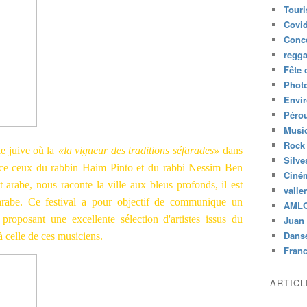
Tour
Covid
Conc
regg
Fête 
Phot
Envi
Péro
Musiq
Rock
e juive où la
«la vigueur des traditions séfarades»
dans
Silve
ence ceux du rabbin Haim Pinto et du rabbi Nessim Ben
Ciné
arabe, nous raconte la ville aux bleus profonds, il est
valle
et arabe. Ce festival a pour objectif de communique un
AML
 proposant une excellente sélection d'artistes issus du
Juan 
Dans
 celle de ces musiciens.
Fran
ARTIC