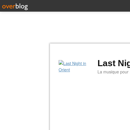
Last Nig
La musique pour la