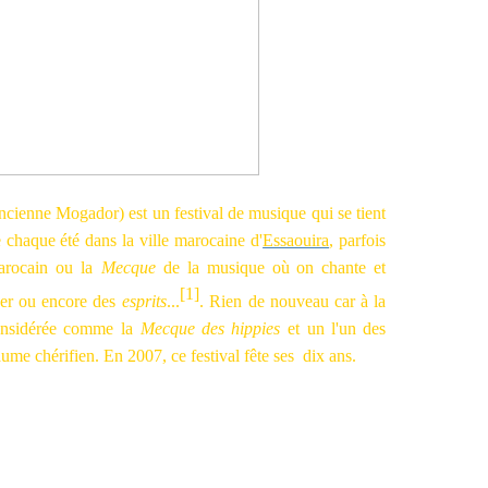
'ancienne Mogador) est un
festival de musique qui se tient
chaque été dans la ville marocaine d'
Essaouira
, parfois
arocain ou la
Mecque
de la musique où on chante et
[1]
er ou encore des
esprits
...
. Rien de nouveau car à la
considérée comme la
Mecque des hippies
et un l'un des
aume chérifien. En 2007, ce festival fête ses dix ans.