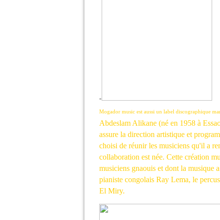
-
Mogador music est aussi un label discographique ma
Abdeslam Alikane (né en 1958 à Essaou
assure la direction artistique et progr
choisi de réunir les musiciens qu'il a re
collaboration est née. Cette création mu
musiciens gnaouis et dont la musique a 
pianiste congolais Ray Lema, le percuss
El Miry.