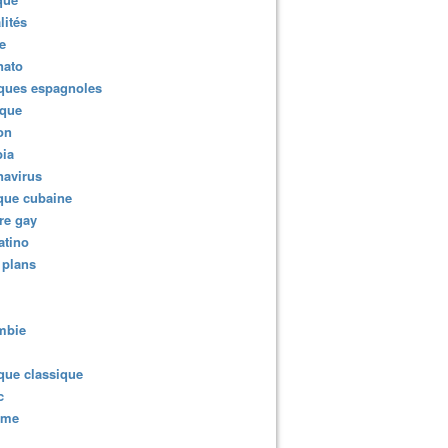
lités
e
nato
ques espagnoles
ique
ion
ia
navirus
que cubaine
re gay
atino
 plans
mbie
que classique
c
sme