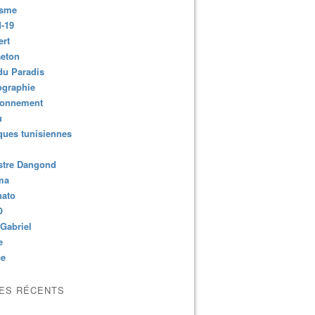
isme
-19
ert
aeton
du Paradis
ographie
ronnement
u
ues tunisiennes
stre Dangond
ma
nato
O
Gabriel
e
ce
LES RÉCENTS