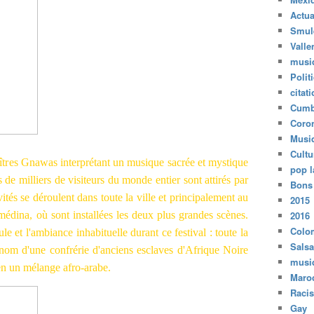
Actua
Smul
Valle
musi
Polit
citat
Cumb
Coro
Musi
Cultu
îtres Gnawas interprétant un musique sacrée et mystique
pop l
e milliers de visiteurs du monde entier sont attirés par
Bons
tés se déroulent dans toute la ville et principalement au
2015
2016
édina, où sont installées les deux plus grandes scènes.
Colo
e et l'ambiance inhabituelle durant ce festival : toute la
Salsa
 nom d'une confrérie d'anciens esclaves d'Afrique Noire
musi
en un mélange afro-arabe.
Maro
Raci
Gay