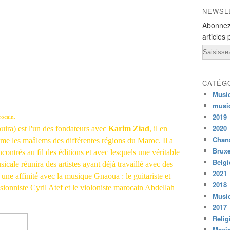
NEWSL
Abonnez
articles 
Email
CATÉG
Musi
musi
2019
rocain.
2020
ira) est l'un des fondateurs avec
Karim Ziad
, il en
Chans
amme les maâlems des différentes régions du Maroc. Il a
Bruxe
ncontrés au fil des éditions et avec lesquels une véritable
Belg
sicale réunira des artistes ayant déjà travaillé avec des
2021
une affinité avec la musique Gnaoua : le guitariste et
2018
ionniste Cyril Atef et le violoniste marocain Abdellah
Musiq
2017
Relig
Mexi