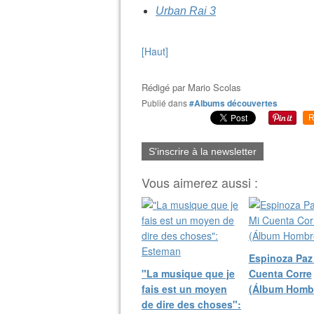
Urban Rai 3
[Haut]
Rédigé par
Mario Scolas
Publié dans
#Albums découvertes
R
S'inscrire à la newsletter
Vous aimerez aussi :
Espinoza Paz 
"La musique que je
Cuenta Corre
fais est un moyen
(Álbum Homb
de dire des choses":