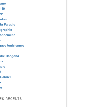
isme
-19
ert
aeton
du Paradis
ographie
ronnement
u
ues tunisiennes
stre Dangond
ma
nato
O
Gabriel
e
ce
LES RÉCENTS