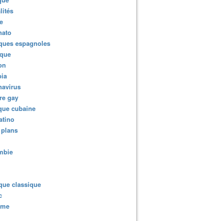
lités
e
nato
ques espagnoles
ique
ion
ia
navirus
re gay
que cubaine
atino
 plans
mbie
que classique
c
sme