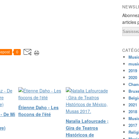
NEWSL
Abonnez
articles 
Email
CATÉG
epost
0
Musi
musi
2019
2020
Chans
Bruxe
Belg
2021
Étienne Daho - Les
2018
- De Mi
flocons de l'été
Musiq
Natalia Lafourcade ;
2017
re)
Gira de Teatros
Relig
Históricos de
Mexi