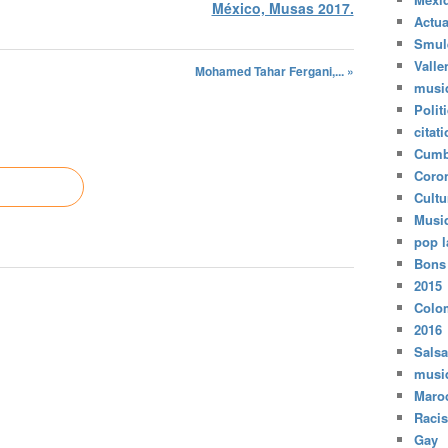
México, Musas 2017.
Actua
Smul
Valle
Mohamed Tahar Fergani,... »
musi
Polit
citat
Cumb
Coro
Cultu
Musi
pop l
Bons
2015
Colo
2016
Salsa
musi
Maro
Raci
Gay