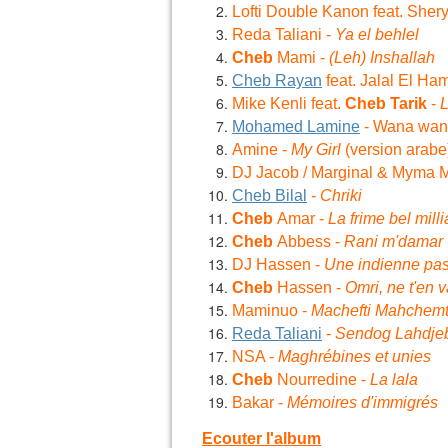
Lofti Double Kanon
feat. Sher
Reda Taliani
-
Ya el behlel
Cheb
Mami
-
(Leh) Inshallah
Cheb Rayan
feat.
Jalal El Ha
Mike Kenli feat.
Cheb
Tarik
-
Mohamed Lamine
- Wana wa
Amine
-
My Girl
(version arabe
DJ Jacob / Marginal & Myma 
Cheb Bilal
-
Chriki
Cheb
Amar -
La frime bel milli
Cheb
Abbess -
Rani m'damar
DJ Hassen
-
Une indienne pas
Cheb
Hassen
-
Omri, ne t'en 
Maminuo -
Machefti Mahchemt
Reda Taliani
-
Sendog Lahdje
NSA -
Maghrébines et unies
Cheb
Nourredine -
La lala
Bakar -
Mémoires d'immigrés
Ecouter l'album