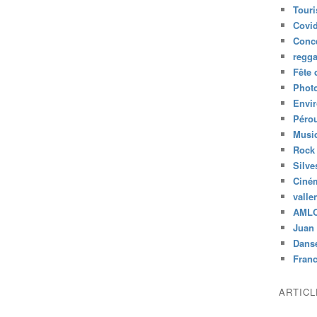
Tour
Covid
Conc
regg
Fête 
Phot
Envi
Péro
Musiq
Rock
Silve
Ciné
valle
AML
Juan 
Dans
Fran
ARTIC