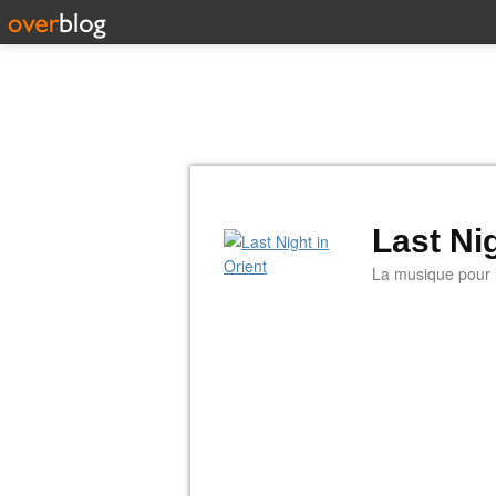
Last Nig
La musique pour la