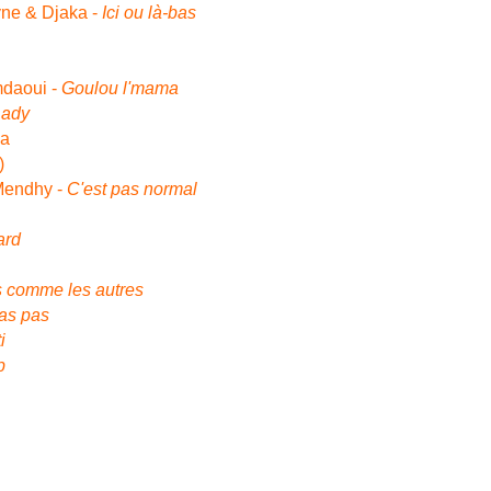
yne & Djaka -
Ici ou là-bas
mdaoui
-
Goulou l'mama
Lady
na
)
Mendhy -
C'est pas normal
ard
 comme les autres
vas pas
i
b