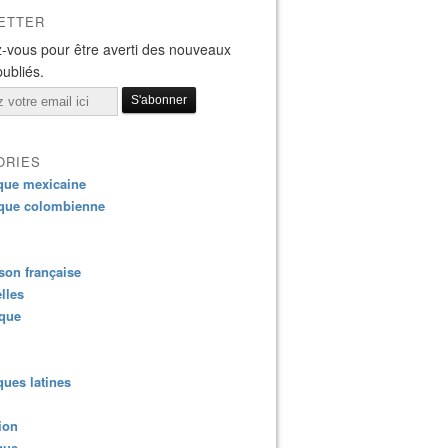
ETTER
-vous pour être averti des nouveaux
publiés.
ORIES
que mexicaine
que colombienne
on française
lles
ique
ues latines
ion
que