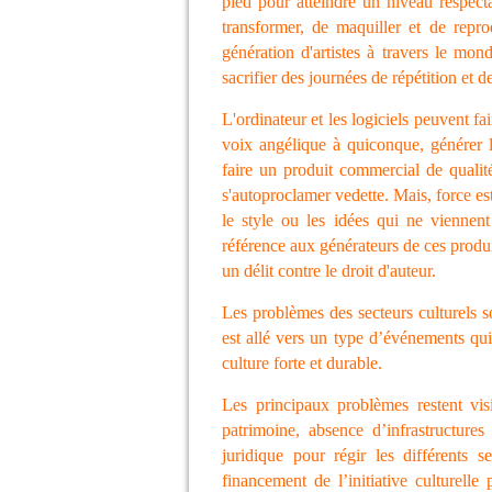
pied pour atteindre un niveau respecta
transformer, de maquiller et de repr
génération d'artistes à travers le mon
sacrifier des journées de répétition et 
L'ordinateur et les logiciels peuvent fa
voix angélique à quiconque, générer la
faire un produit commercial de qualité
s'autoproclamer vedette. Mais, force es
le style ou les idées qui ne viennen
référence aux générateurs de ces produit
un délit contre le droit d'auteur.
Les problèmes des secteurs culturels so
est allé vers un type d’événements qui
culture forte et durable.
Les principaux problèmes restent visib
patrimoine, absence d’infrastructures
juridique pour régir les différents se
financement de l’initiative culturell