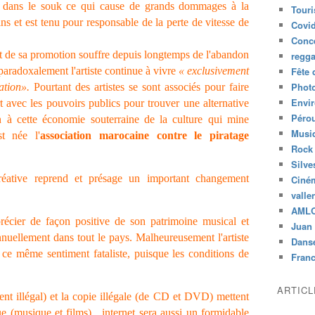
u dans le souk ce qui cause de grands dommages à la
Tour
ins et est tenu pour responsable de la perte de vitesse de
Covid
Conc
 et de sa promotion souffre depuis longtemps de l'abandon
regg
paradoxalement l'artiste continue à vivre
« exclusivement
Fête 
Phot
ation».
Pourtant des artistes se sont associés pour faire
Envi
rt avec les pouvoirs publics pour trouver une alternative
Péro
n à cette économie souterraine de la culture qui mine
Musiq
st née l'
association marocaine contre le piratage
Rock
Silve
réative reprend et présage un important changement
Ciné
valle
AML
cier de façon positive de son patrimoine musical et
Juan 
annuellement dans tout le pays. Malheureusement l'artiste
Dans
ce même sentiment fataliste, puisque les conditions de
Fran
ARTIC
nt illégal) et la copie illégale (de CD et DVD) mettent
ue (musique et films) , internet sera aussi un formidable