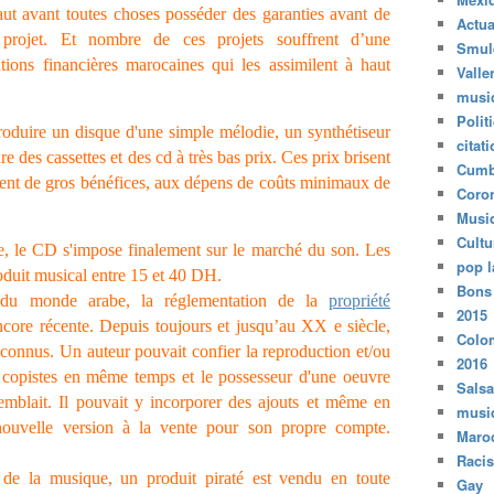
faut avant toutes choses posséder des garanties avant de
Actua
projet. Et nombre de ces projets souffrent d’une
Smul
tions financières marocaines qui les assimilent à haut
Valle
musi
Polit
roduire un disque d'une simple mélodie, un synthétiseur
citat
 des cassettes et des cd à très bas prix. Ces prix brisent
Cumb
rtent de gros bénéfices, aux dépens de coûts minimaux de
Coro
Musi
Cultu
te, le CD s'impose finalement sur le marché du son. Les
pop l
roduit musical entre 15 et 40 DH.
Bons
u monde arabe, la réglementation de la
propriété
2015
ncore récente. Depuis toujours et jusqu’au XX e siècle,
Colo
 inconnus. Un auteur pouvait confier la reproduction et/ou
2016
s copistes en même temps et le possesseur d'une oeuvre
Salsa
mblait. Il pouvait y incorporer des ajouts et même en
musi
nouvelle version à la vente pour son propre compte.
Maro
Raci
de la musique, un produit piraté est vendu en toute
Gay