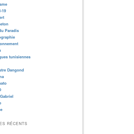
isme
-19
ert
aeton
du Paradis
ographie
ronnement
u
ues tunisiennes
stre Dangond
ma
nato
O
Gabriel
e
ce
LES RÉCENTS