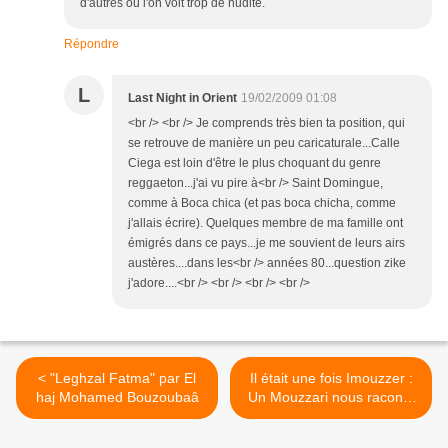
d'autres ou l'on voit trop de nudité.
Répondre
L
Last Night in Orient
19/02/2009 01:08
<br /> <br /> Je comprends très bien ta position, qui
se retrouve de manière un peu caricaturale...Calle
Ciega est loin d'être le plus choquant du genre
reggaeton...j'ai vu pire à<br /> Saint Domingue,
comme à Boca chica (et pas boca chicha, comme
j'allais écrire). Quelques membre de ma famille ont
émigrés dans ce pays...je me souvient de leurs airs
austères....dans les<br /> années 80...question zike
j'adore....<br /> <br /> <br /> <br />
< "Leghzal Fatma" par El
Il était une fois Imouzzer :
haj Mohamed Bouzoubaâ
Un Mouzzari nous raconte
sa ville ! >