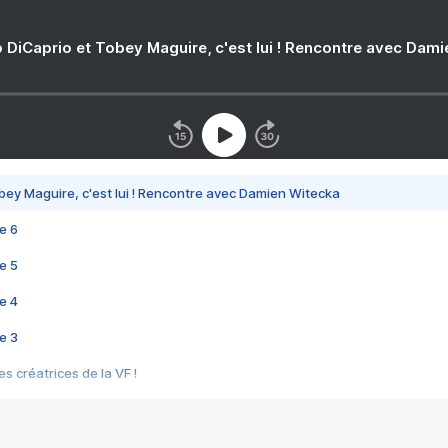
 DiCaprio et Tobey Maguire, c'est lui ! Rencontre avec Dam
bey Maguire, c'est lui ! Rencontre avec Damien Witecka
e 6
e 5
e 4
e 3
s créatrices de la VF !
e 2
e 1