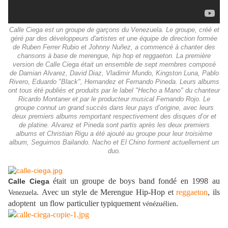
Calle Ciega est un groupe de garçons du Venezuela. Le groupe, créé et
géré par des développeurs d'artistes et une équipe de direction formée
de Ruben Ferrer Rubio et Johnny Nuñez, a commencé à chanter des
chansons à base de merengue, hip hop et reggaeton. La première
version de Calle Ciega était un ensemble de sept membres composé
de Damian Alvarez, David Diaz, Vladimir Mundo, Kingston Luna, Pablo
Rivero, Eduardo "Black", Hernandez et Fernando Pineda. Leurs albums
ont tous été publiés et produits par le label "Hecho a Mano" du chanteur
Ricardo Montaner et par le producteur musical Fernando Rojo. Le
groupe connut un grand succès dans leur pays d’origine, avec leurs
deux premiers albums remportant respectivement des disques d’or et
de platine. Alvarez et Pineda sont partis après les deux premiers
albums et Christian Rigu a été ajouté au groupe pour leur troisième
album, Seguimos Bailando. Nacho et El Chino forment actuellement un
duo.
était un groupe de boys band fondé en 1998 au
Calle Ciega
.
Avec un style de Merengue Hip-Hop et
reggaeton
, ils
Venezuela
adoptent un flow particulier typiquement
.
vénézuélien