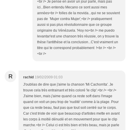
<br /> Je pense en avoir un jour parlé, mais pas
ici...Bien entendu Mecano ce sont aussi mes
années<br /> folles de la movida...qui ne se souvient
pas de 'Mujer contra Mujer',<br /> pratiquement
aussi si pas plus révolutionnaire que ce groupe
originaire du Vénézuela. 'Hoy no<br /> me puedo
levantar'est une chanson très réussie, on y trouve la
thèse l'antithèse et la conclusion...C'est vraiment un
titre qui te correspond probablement !<br /> <br />
<br />
R
rachid
19/02/2009 01:03
J'oublias de dire que j'aime la chanson 'Mi Cachorrita'. Je
trouve cela très entrainant et très coloré 'le clip'.<br /> <br />
J'aime bien, mais j'aime quand ca reste soft dans l'image
quand on voit un peu trop de 'nudité' comme à la plage. Pour
que ca reste beau, faut pas que tout soit centré sur le corps.
Car c'est triste de voir que beaucoup d'artistes mette en avant
les corps à moitié dénudé et en mouvement pour que le clip
marche.<br /> Celui ci est très bien et très beau, mais je parle