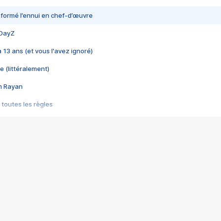
nsformé l’ennui en chef-d’œuvre
 DayZ
 a 13 ans (et vous l'avez ignoré)
e (littéralement)
im Rayan
 toutes les règles
s les jeux vidéo
us choquant de Rockstar ? - Le scandale BULLY
e plus moche de Steam
du RÊVE tourne au CAUCHEMAR
pendant 8 heures
it… à tort