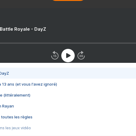
 Battle Royale - DayZ
 DayZ
 a 13 ans (et vous l'avez ignoré)
e (littéralement)
im Rayan
 toutes les règles
s les jeux vidéo