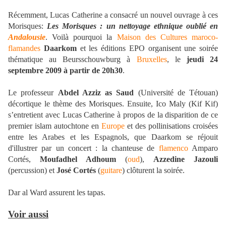
Récemment, Lucas Catherine a consacré un nouvel ouvrage à ces
Morisques:
Les Morisques : un nettoyage ethnique oublié en
Andalousie
. Voilà pourquoi la
Maison des Cultures maroco-
flamandes
Daarkom
et les éditions EPO organisent une soirée
thématique au Beursschouwburg à
Bruxelles
, le
jeudi 24
septembre 2009 à partir de 20h30
.
Le professeur
Abdel Azziz as Saud
(Université de Tétouan)
décortique le thème des Morisques. Ensuite, Ico Maly (Kif Kif)
s’entretient avec Lucas Catherine à propos de la disparition de ce
premier islam autochtone en
Europe
et des pollinisations croisées
entre les Arabes et les Espagnols, que Daarkom se réjouit
d'illustrer par un concert : la chanteuse de
flamenco
Amparo
Cortés,
Moufadhel Adhoum
(
oud
),
Azzedine Jazouli
(percussion) et
José Cortés
(
guitare
) clôturent la soirée.
Dar al Ward assurent les tapas.
Voir aussi