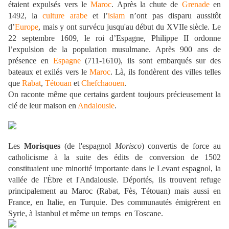
étaient expulsés vers le
Maroc
. Après la chute de
Grenade
en
1492, la
culture arabe
et l’
islam
n’ont pas disparu aussitôt
d’
Europe
, mais y ont survécu jusqu'au début du XVIIe siècle. Le
22 septembre 1609, le roi d’Espagne, Philippe II ordonne
l’expulsion de la population musulmane. Après 900 ans de
présence en
Espagne
(711-1610), ils sont embarqués sur des
bateaux et exilés vers le
Maroc
. Là, ils fondèrent des villes telles
que
Rabat
,
Tétouan
et
Chefchaouen
.
On raconte même que certains gardent toujours précieusement la
clé de leur maison en
Andalousie
.
Les
Morisques
(de l'espagnol
Morisco
) convertis de force au
catholicisme à la suite des édits de conversion de 1502
constituaient une minorité importante dans le Levant espagnol, la
vallée de l'Èbre et l'Andalousie. Déportés, ils trouvent refuge
principalement au Maroc (Rabat, Fès, Tétouan) mais aussi en
France, en Italie, en Turquie. Des communautés émigrèrent en
Syrie, à Istanbul et même un temps en Toscane.