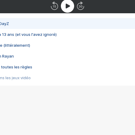
 DayZ
 a 13 ans (et vous l'avez ignoré)
e (littéralement)
im Rayan
 toutes les règles
s les jeux vidéo
us choquant de Rockstar ? - Le scandale BULLY
e plus moche de Steam
du RÊVE tourne au CAUCHEMAR
pendant 8 heures
it… à tort