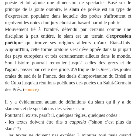
poésie et lui ajoute une dimension de spectacle. Basé sur le
principe de la joute oratoire, le
slam
de poésie est un type de
d'expression populaire dans laquelle des poètes s'affrontent et
reçoivent les notes d'un jury choisi au hasard parmi le public.
Mouvement lié à l'oralité, défendu par certains comme une
discipline à part entière, le slam est un terrain d'
expression
poétique
qui trouve ses origines ailleurs qu'aux Etats-Unis.
Aujourd'hui, cette forme oratoire s'est développée dans la plupart
des pays européens et très certainement ailleurs dans le monde.
Son histoire pourrait remonter jusqu'à celles des grecs et de
l'agora, passer par celle des griots d'Afrique de l'Ouest, des joutes
orales du sud de la France, des duels d'improvisation du Brésil et
de Cuba jusqu'au réunions poétiques des poètes du Saint-Germain
des Prés. (
source
)
Il y a évidemment autant de définitions du slam qu’il y a de
slameurs et de spectateurs des scènes slam.
Pourtant il existe, paraît-il, quelques règles, quelques codes :
- les textes doivent être dits
a cappella
("sinon c’est plus du
slam" ?)
- les textes ne doivent pas excéder 3 minutes (oui mais quand