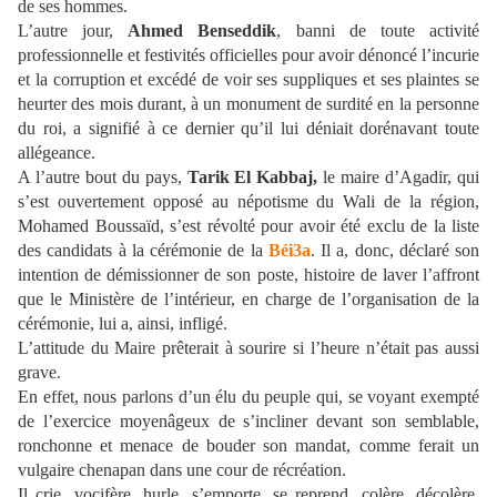
de ses hommes.
L’autre jour,
Ahmed Benseddik
, banni de toute activité
professionnelle et festivités officielles pour avoir dénoncé l’incurie
et la corruption et excédé de voir ses suppliques et ses plaintes se
heurter des mois durant, à un monument de surdité en la personne
du roi, a signifié à ce dernier qu’il lui déniait dorénavant toute
allégeance.
A l’autre bout du pays,
Tarik El Kabbaj,
le maire d’Agadir, qui
s’est ouvertement opposé au népotisme du Wali de la région,
Mohamed Boussaïd, s’est révolté pour avoir été exclu de la liste
des candidats à la cérémonie de la
Béi3a
. Il a, donc, déclaré son
intention de démissionner de son poste, histoire de laver l’affront
que le Ministère de l’intérieur, en charge de l’organisation de la
cérémonie, lui a, ainsi, infligé.
L’attitude du Maire prêterait à sourire si l’heure n’était pas aussi
grave.
En effet, nous parlons d’un élu du peuple qui, se voyant exempté
de l’exercice moyenâgeux de s’incliner devant son semblable,
ronchonne et menace de bouder son mandat, comme ferait un
vulgaire chenapan dans une cour de récréation.
Il crie, vocifère, hurle, s’emporte, se reprend, colère, décolère,