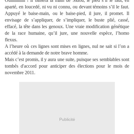
Ouiiiiiiiiiiii ! Il baisera la main de Sidou, le pied s’il le faut, en
aparté, en loucedé, ni vu ni connu, ou devant témoins s’il le faut.
Appuyé le baise-main, ou le baise-pied, il jure, il promet. Il
envisage de s’appliquer, de s’impliquer, le buste plié, cassé,
effacé, la tête dans les genoux. Une vraie modification génétique
de la race humaine, qu’il jure, une nouvelle espèce, l’homo
flexus.
A l’heure où ces lignes sont mises en lignes, nul ne sait si l’on a
accédé à la demande de notre brave homme.
Mais c’est promis, il y aura une suite, puisque ses semblables sont
tombés d'accord pour anticiper des élections pour le mois de
novembre 2011.
Publicité