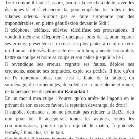
Tout comme il faut, il assure, jusqu’à la couche-culotte, avec les
élastiques là et là et encore là, pour empêcher les fuites et les
vilaines odeurs. Surtout pas se faire surprendre par des
impondérables, en pleine génuflexion devant le Sidi !
Il téléphone, téléfaxe, télévise, télédiffuse ses protestations. Il
voudrait même se téléporter à quelques jours de là, pour réparer
ses erreurs, présenter ses excuses les plus plates à celui ou ceux
qu’il aurait offensés, faire acte de contrition, amende honorable,
battre sa coulpe et boire sa coupe et son calice jusqu’à la lie !
Il revendique ses erreurs, regrette ses fautes, déplore ses
errements, assume ses turpitudes, expie ses péchés. Il jure qu'on
ne l'y reprendra plus, que c'est la faute de la fatigue, du
surménage, du surméninges, du soleil, de la lune pleine et ronde,
de la perspective du
jeûne du Ramadan
!
En un mot il mea culpe ! Pourvu qu’on arrête de l’agonir en le
privant de son exercice favori, la reptation devant qui de droit !
Il supplie, demande si on ne pourrait pas rejouer la Bei3a, rien
que pour lui. Il accepterait toutes les avanies, toutes les
compromissions, pourvu qu’on rejouât le match, à guichets
fermés, à huis-clos, s’il le faut.