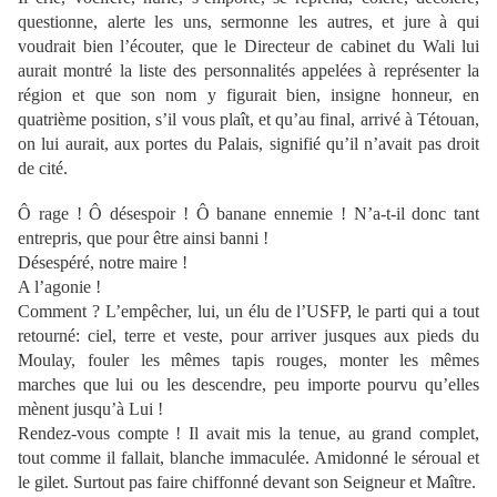
questionne, alerte les uns, sermonne les autres, et jure à qui
voudrait bien l’écouter, que le Directeur de cabinet du Wali lui
aurait montré la liste des personnalités appelées à représenter la
région et que son nom y figurait bien, insigne honneur, en
quatrième position, s’il vous plaît, et qu’au final, arrivé à Tétouan,
on lui aurait, aux portes du Palais, signifié qu’il n’avait pas droit
de cité.
Ô rage ! Ô désespoir ! Ô banane ennemie ! N’a-t-il donc tant
entrepris, que pour être ainsi banni !
Désespéré, notre maire !
A l’agonie !
Comment ? L’empêcher, lui, un élu de l’USFP, le parti qui a tout
retourné: ciel, terre et veste, pour arriver jusques aux pieds du
Moulay, fouler les mêmes tapis rouges, monter les mêmes
marches que lui ou les descendre, peu importe pourvu qu’elles
mènent jusqu’à Lui !
Rendez-vous compte ! Il avait mis la tenue, au grand complet,
tout comme il fallait, blanche immaculée. Amidonné le séroual et
le gilet. Surtout pas faire chiffonné devant son Seigneur et Maître.