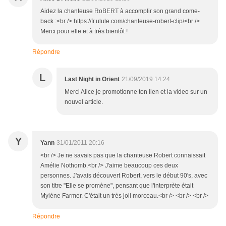
Aidez la chanteuse RoBERT à accomplir son grand come-
back :<br /> https://fr.ulule.com/chanteuse-robert-clip/<br />
Merci pour elle et à très bientôt !
Répondre
L
Last Night in Orient
21/09/2019 14:24
Merci Alice je promotionne ton lien et la video sur un
nouvel article.
Y
Yann
31/01/2011 20:16
<br /> Je ne savais pas que la chanteuse Robert connaissait
Amélie Nothomb.<br /> J'aime beaucoup ces deux
personnes. J'avais découvert Robert, vers le début 90's, avec
son titre "Elle se promène", pensant que l'interprète était
Mylène Farmer. C'était un très joli morceau.<br /> <br /> <br />
Répondre