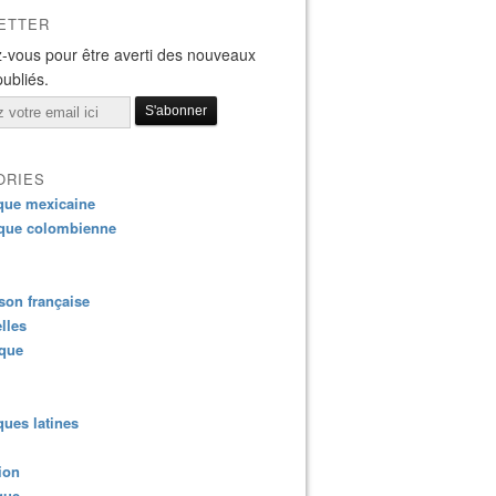
ETTER
-vous pour être averti des nouveaux
publiés.
ORIES
que mexicaine
que colombienne
on française
lles
ique
ues latines
ion
que