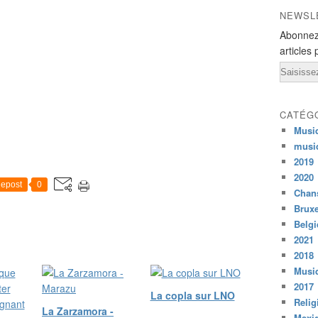
NEWSL
Abonnez
articles 
Email
CATÉG
Musi
musi
2019
2020
epost
0
Chans
Bruxe
Belg
2021
2018
Musiq
2017
La copla sur LNO
Relig
La Zarzamora -
Mexi