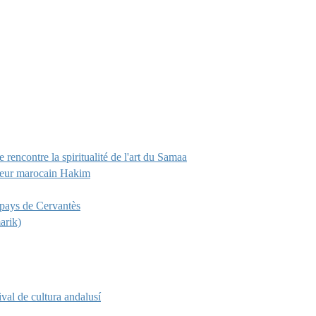
rencontre la spiritualité de l'art du Samaa
nteur marocain Hakim
 pays de Cervantès
arik)
ival de cultura andalusí