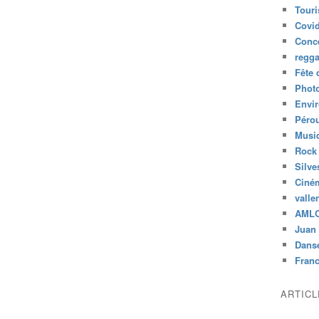
Tour
Covid
Conc
regg
Fête 
Phot
Envi
Péro
Musiq
Rock
Silve
Ciné
valle
AML
Juan 
Dans
Fran
ARTIC