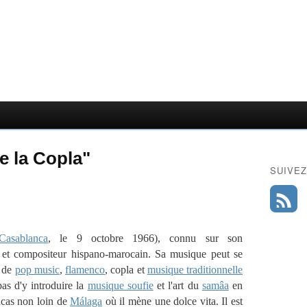
e la Copla"
SUIVEZ
Casablanca
, le 9 octobre 1966), connu sur son
r et compositeur hispano-marocain. Sa musique peut se
e de
pop music
,
flamenco
, copla et
musique traditionnelle
pas d'y introduire la
musique soufie
et l'art du
samâa
en
Lucas non loin de
Málaga
où il mène une dolce vita. Il est