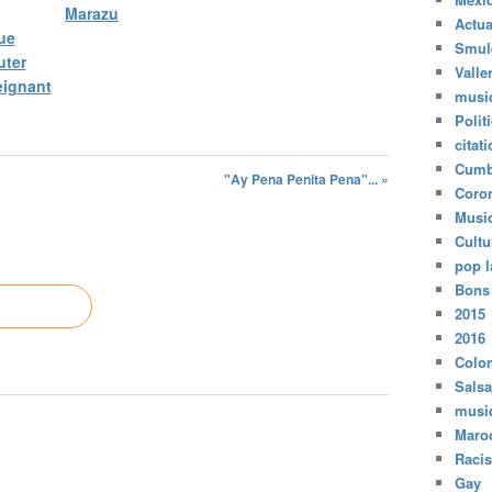
Marazu
Actua
ue
Smul
uter
Valle
eignant
musi
Polit
citat
Cumb
"Ay Pena Penita Pena"... »
Coro
Musi
Cultu
pop l
Bons
2015
2016
Colo
Salsa
musi
Maro
Raci
Gay