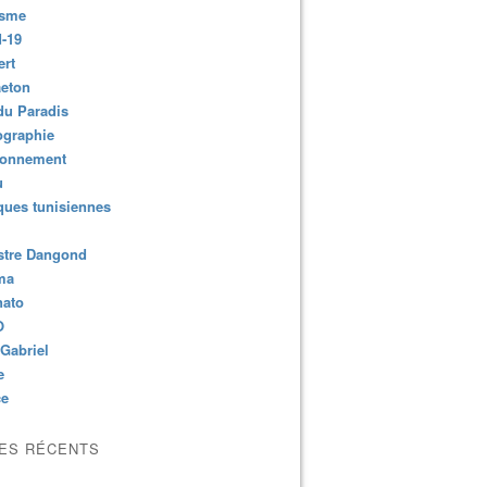
isme
-19
ert
aeton
du Paradis
ographie
ronnement
u
ues tunisiennes
stre Dangond
ma
nato
O
Gabriel
e
ce
LES RÉCENTS