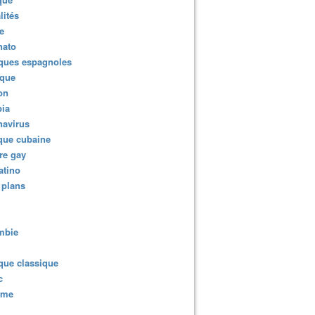
lités
e
nato
ques espagnoles
ique
ion
ia
navirus
que cubaine
re gay
atino
 plans
mbie
que classique
c
sme