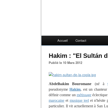
Accueil
Contact
Hakim : "El Sultán d
Publié le 10 Mars 2012
Abdelhakim Bouromane
(né à
pseudonyme
Hakim
, est un chanteu
définir comme un
métissage
éclectiqu
marocaine
et
musique jeel
et n'hésite 
particulier. Il vit actuellement à San 