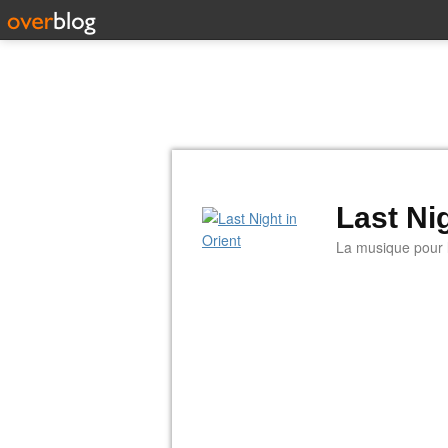
Last Nig
La musique pour la