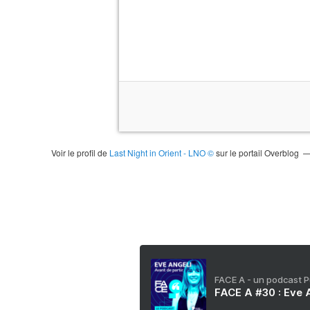
Voir le profil de
Last Night in Orient - LNO ©
sur le portail Overblog
FACE A - un podcast 
FACE A #30 : Eve A