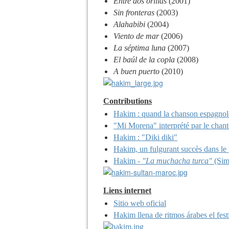
Entre dos orillas
(2001)
Sin fronteras
(2003)
Alahabibi
(2004)
Viento de mar
(2006)
La séptima luna
(2007)
El baúl de la copla
(2008)
A buen puerto
(2010)
Contributions
Hakim : quand la chanson espagnole 
"Mi Morena" interprété par le cha
Hakim : "Diki diki"
Hakim, un fulgurant succès dans le
Hakim -
"La muchacha turca"
(Sim
Liens internet
Sitio web oficial
Hakim llena de ritmos árabes el fest