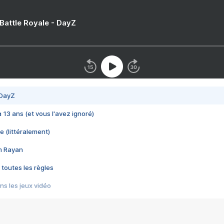
 Battle Royale - DayZ
 DayZ
 a 13 ans (et vous l'avez ignoré)
e (littéralement)
im Rayan
 toutes les règles
s les jeux vidéo
us choquant de Rockstar ? - Le scandale BULLY
e plus moche de Steam