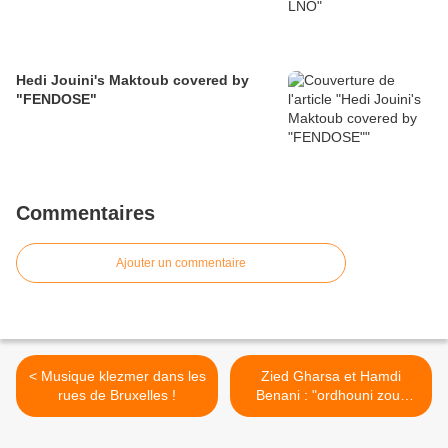
Hedi Jouini's Maktoub covered by
"FENDOSE"
Commentaires
Ajouter un commentaire
< Musique klezmer dans les
Zied Gharsa et Hamdi
rues de Bruxelles !
Benani : "ordhouni zouz
sbeya" >