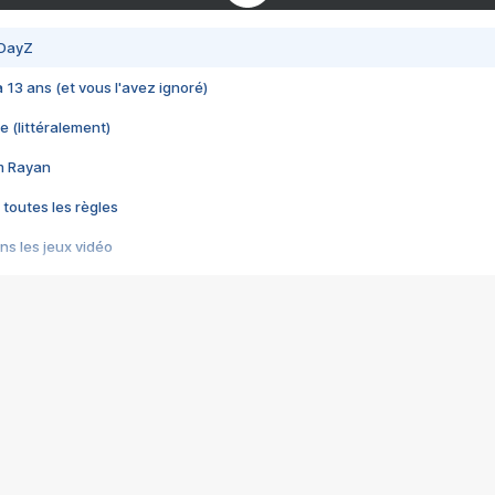
 DayZ
 a 13 ans (et vous l'avez ignoré)
e (littéralement)
im Rayan
 toutes les règles
s les jeux vidéo
us choquant de Rockstar ? - Le scandale BULLY
e plus moche de Steam
du RÊVE tourne au CAUCHEMAR
pendant 8 heures
it… à tort
umiliés par un jeu vidéo