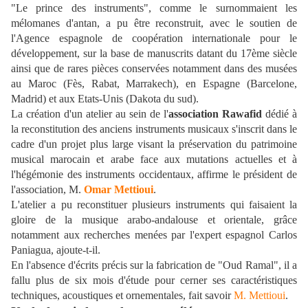
"Le prince des instruments", comme le surnommaient les
mélomanes d'antan, a pu être reconstruit, avec le soutien de
l'Agence espagnole de coopération internationale pour le
développement, sur la base de manuscrits datant du 17ème siècle
ainsi que de rares pièces conservées notamment dans des musées
au Maroc (Fès, Rabat, Marrakech), en Espagne (Barcelone,
Madrid) et aux Etats-Unis (Dakota du sud).
La création d'un atelier au sein de l'
association Rawafid
dédié à
la reconstitution des anciens instruments musicaux s'inscrit dans le
cadre d'un projet plus large visant la préservation du patrimoine
musical marocain et arabe face aux mutations actuelles et à
l'hégémonie des instruments occidentaux, affirme le président de
l'association, M.
Omar Mettioui
.
L'atelier a pu reconstituer plusieurs instruments qui faisaient la
gloire de la musique arabo-andalouse et orientale, grâce
notamment aux recherches menées par l'expert espagnol Carlos
Paniagua, ajoute-t-il.
En l'absence d'écrits précis sur la fabrication de "Oud Ramal", il a
fallu plus de six mois d'étude pour cerner ses caractéristiques
techniques, acoustiques et ornementales, fait savoir
M. Mettioui
.