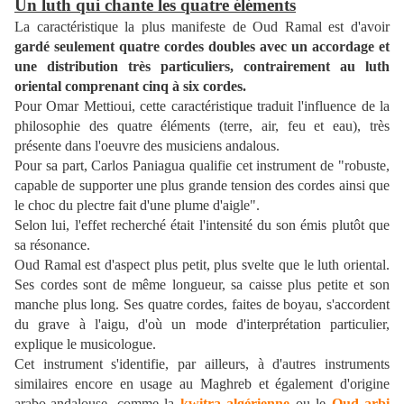
Un luth qui chante les quatre éléments
La caractéristique la plus manifeste de Oud Ramal est d'avoir
gardé seulement quatre cordes doubles avec un accordage et
une distribution très particuliers, contrairement au luth
oriental comprenant cinq à six cordes.
Pour Omar Mettioui, cette caractéristique traduit l'influence de la
philosophie des quatre éléments (terre, air, feu et eau), très
présente dans l'oeuvre des musiciens andalous.
Pour sa part, Carlos Paniagua qualifie cet instrument de "robuste,
capable de supporter une plus grande tension des cordes ainsi que
le choc du plectre fait d'une plume d'aigle".
Selon lui, l'effet recherché était l'intensité du son émis plutôt que
sa résonance.
Oud Ramal est d'aspect plus petit, plus svelte que le luth oriental.
Ses cordes sont de même longueur, sa caisse plus petite et son
manche plus long. Ses quatre cordes, faites de boyau, s'accordent
du grave à l'aigu, d'où un mode d'interprétation particulier,
explique le musicologue.
Cet instrument s'identifie, par ailleurs, à d'autres instruments
similaires encore en usage au Maghreb et également d'origine
arabo-andalouse, comme la
kwitra algérienne
ou le
Oud arbi