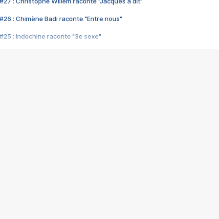
#27 : Christophe Willem raconte "Jacques a dit"
#26 : Chimène Badi raconte "Entre nous"
#25 : Indochine raconte "3e sexe"
#24 : Zaho raconte "C'est chelou"
#23 : Patrick Bruel raconte "Au café des délices"
#22 : Kyo raconte "Le chemin"
#21 : Nolwenn Leroy raconte "Cassé"
#20 : Patrick Hernandez raconte "Born to be alive"
#19 : Lorie raconte "Près de moi"
#18 : Michael Jones raconte "A nos actes manqués" (avec Jean-Jacque
#17 : Khaled raconte "Aïcha"
#16 : Corneille raconte "Parce qu'on vient de loin"
#15 : Indochine raconte "L'aventurier"