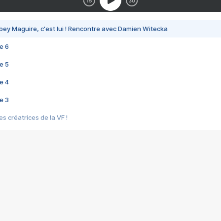
bey Maguire, c'est lui ! Rencontre avec Damien Witecka
e 6
e 5
e 4
e 3
s créatrices de la VF !
e 2
e 1
e Mektoub My Love arrive enfin ! Rencontre avec Shaïn Boumedine et Sal
i : après Toni en famille
elle réalise le bouleversant Dites lui que je l'aime