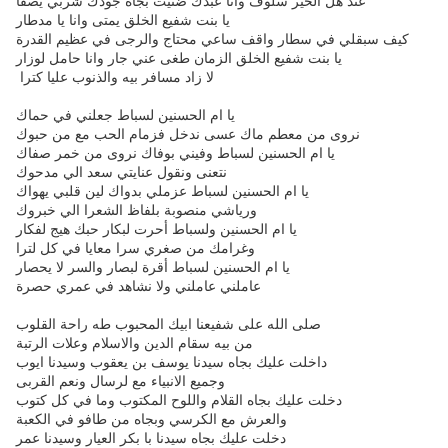
عند هل الخير سلوف وانا عبدك ضنيت بجاه جودك شربي يصفا
يا بنت شفيع الخلق يمتى وانا يا مدطار
كيف سبقلي في سطار واقف ساعي محتاج والرجى في عظيم القدرة
يا بنت شفيع الخلق الزمان طغى عني جار وانا حامل لوزار
لا زاد مسافر بيه والذنوب عليا كترا
يا ام الحسنين لسباط جعلني في حماك
نروى من معطم ماك عسى ندخل فزمام الحب مع من حبوك
يا ام الحسنين لسباط وفيني بوفاك نروى من خمر صفاك
نتعنى ونقول عنايتي سعد الي مدحوك
يا ام الحسنين لسباط عزملي بدواك لين قلبي يهواك
ورياشي منصوبة بلفاظ الشعرا الي خبروك
يا ام الحسنين ولسباط أحرت لبكار حبك هيج لفكار
وغرامك من صغري سرا معايا في كل لترا
يا ام الحسنين لسباط أقرة لبصار والسر لا يحصار
عاملني عاملني ولا نشاهد في عمري حصرة
صلى الله على شفيعنا ابيك المحبوب طه راحة القلوب
من بيه سقام الدين والاسلام وعلات الرتبة
داخلت عليك بجاه سيدنا يوسف بن يعقوب وسيدنا ايوب
وجميع الانبياء مع لرسال ونعم القربى
دخلت عليك بجاه القلام واللوح المكتوب وما في كل كتوب
والعرش مع الكرسي وبجاه من طافو في الكعبة
دخلت عليك بجاه سيدنا با بكر العيار وسيدنا عمر