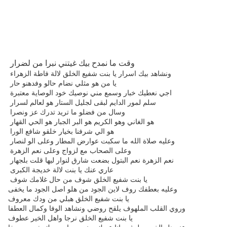
وقت ما نمدح بيك غيتني نبرا من لضرار
ونشاهد بيك اسرار يا بنت شفيع الخلق لالة فاطة الزهراء
يا من هو مثلي نضام حالو وفدهنو حار
اجي نعطيك خبار وسمع مني نوصيك خود الوصاية معتبرة
سلم لمور الدايم لبقى لجليل الستار هو لعالم لسرار
وسال من فضلو ما تريد تدرك عز ونصرا
هو الغاني وهو الكريم هو البر الجبار هو الحي القهار
هو الي شرفنا بخيار خلقو شافع الورا
وعليه صلاة الله ما سكبت عوارض المطار وعلى الو لنصار
وعلى الصحاب مع لزواج وعلى نعم الزهرة
نعم الزهرة نعم البتول بضعت شارق لنوار ليها قلت بلجهار
عاري عنك يا بنت لالة خديجة الكبرى
يا بنت شفيع الخلق شوف من حال غلامك شوف
وعليه بعطفك روف لاين الجود من هلو اصل الجود ما يخفى
يا بنت شفيع الخلق هبلي من ودك معروف
وروي القلب الملهوف يلقح روضي ونشاهد الوفا وكمال العطفا
يا بنت شفيع الخلق نرجا واهل الخير عطوف