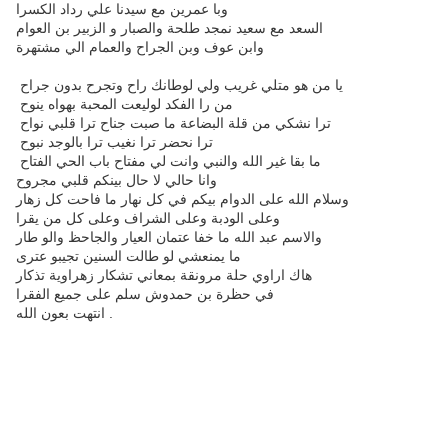
وبا عمرين مع سيدنا علي رداد الكسرا
السعد مع سعيد نمجد طلحة والصبار و الزبير بن العوام
وابن عوف وبن الجراح والعمام الي مشتهرة
يا من هو متلي غريب ولي لوطانك راح وتجرح بدون جراح
من را الفكد لوليعت المحبة بهواه ينوح
ترا نشكي من قلة البضاعة ما صبت جناح ترا قلبي نواح
ترا نحضر ترا نغيب ترا بالوجد نبوح
ما بقا غير الله والنبي وانت لي مفتاح باب الحي الفتاح
وانا حالي لا حال بينكم قلبي مجروح
وسلام الله على الدوام بيكم في كل نهار ما فاحت كل زهار
وعلى الودبة وعلى الشراف وعلى كل من يقرا
والاسم عبد الله ما خفا عتمان العيار والجاحظ والو طار
ما يمنعشي لو طالت السنين تجيبو عترى
هاك اراوي حلة مرونقة بمعاني تشكار زهراوية تذكار
في حظرة بن حمدوش سلم على جميع الفقرا
انتهت بعون الله .