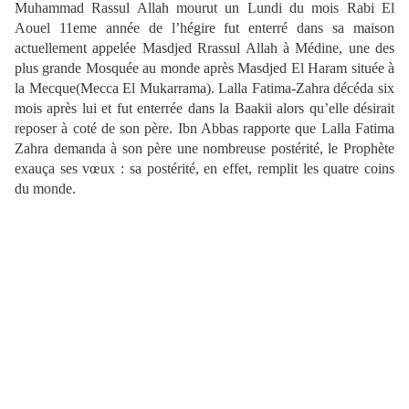
Muhammad Rassul Allah mourut un Lundi du mois Rabi El
Aouel 11eme année de l’hégire fut enterré dans sa maison
actuellement appelée Masdjed Rrassul Allah à Médine, une des
plus grande Mosquée au monde après Masdjed El Haram située à
la Mecque(Mecca El Mukarrama). Lalla Fatima-Zahra décéda six
mois après lui et fut enterrée dans la Baakii alors qu’elle désirait
reposer à coté de son père. Ibn Abbas rapporte que Lalla Fatima
Zahra demanda à son père une nombreuse postérité, le Prophète
exauça ses vœux : sa postérité, en effet, remplit les quatre coins
du monde.