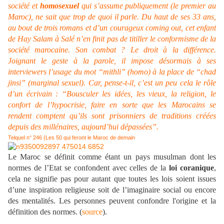
société et
homosexuel
qui s’assume publiquement (le premier au
Maroc), ne sait que trop de quoi il parle. Du haut de ses 33 ans,
au bout de trois romans et d’un courageux coming out, cet enfant
de Hay Salam à Salé n’en finit pas de titiller le conformisme de la
société marocaine. Son combat ? Le droit à la différence.
Joignant le geste à la parole, il impose désormais à ses
interviewers l’usage du mot “mithli” (homo) à la place de “chad
jinsi” (marginal sexuel). Car, pense-t-il, c’est un peu cela le rôle
d’un écrivain : “Bousculer les idées, les vieux, la religion, le
confort de l’hypocrisie, faire en sorte que les Marocains se
rendent comptent qu’ils sont prisonniers de traditions créées
depuis des millénaires, aujourd’hui dépassées”.
Telquel n° 246 {Les 50 qui feront le Maroc de demain
Le Maroc se définit comme étant un pays musulman dont les
normes de l’Etat se confondent avec celles de la
loi coranique
,
cela ne signifie pas pour autant que toutes les lois soient issues
d’une inspiration religieuse soit de l’imaginaire social ou encore
des mentalités. Les personnes peuvent confondre l'origine et la
définition des normes. (
source
).