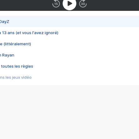
 DayZ
 a 13 ans (et vous l'avez ignoré)
e (littéralement)
im Rayan
 toutes les règles
s les jeux vidéo
us choquant de Rockstar ? - Le scandale BULLY
e plus moche de Steam
du RÊVE tourne au CAUCHEMAR
pendant 8 heures
it… à tort