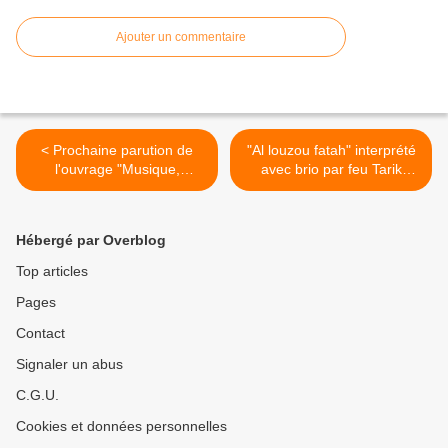
Ajouter un commentaire
< Prochaine parution de
"Al louzou fatah" interprété
l'ouvrage "Musique,
avec brio par feu Tarik
Signification et Émotion"
Hamouche >
Sous la direction de
Mondher Ayari & Hamdi
Hébergé par Overblog
Makhlouf
Top articles
Pages
Contact
Signaler un abus
C.G.U.
Cookies et données personnelles