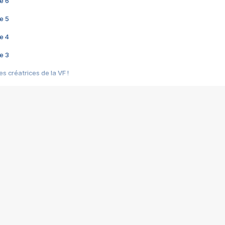
e 6
e 5
e 4
e 3
s créatrices de la VF !
e 2
e 1
e Mektoub My Love arrive enfin ! Rencontre avec Shaïn Boumedine et Sal
i : après Toni en famille
elle réalise le bouleversant Dites lui que je l'aime
ais ! Rencontre autour de Vie privée de Rebecca Zlotowski
 de Marguerite, Grave... Rencontre avec Ella Rumpf
 Les Rêveurs, un film intime sur la santé mentale