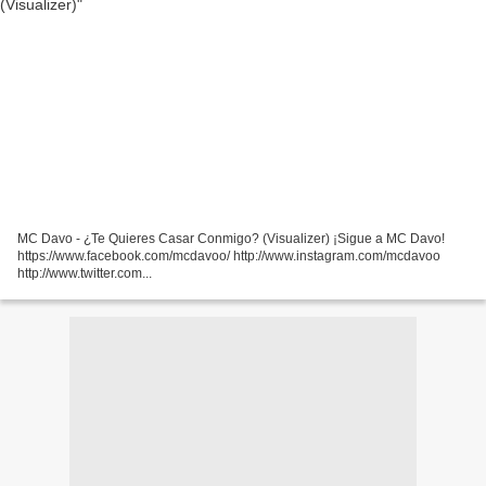
MC Davo - ¿Te Quieres Casar Conmigo? (Visualizer) ¡Sigue a MC Davo!
https://www.facebook.com/mcdavoo/ http://www.instagram.com/mcdavoo
http://www.twitter.com...