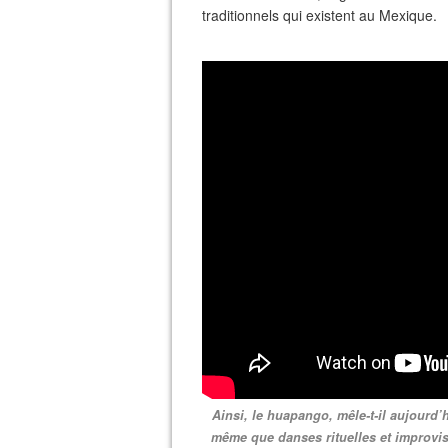
traditionnels qui existent au Mexique.
Ainsi, le huapango, mêle-t-il aujourd’
même que danses rituelles et improvis