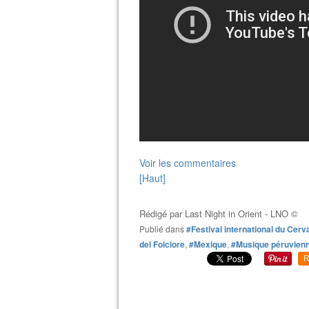
Voir les commentaires
[Haut]
Rédigé par
Last Night in Orient - LNO ©
Publié dans
#Festival international du Cerv
del Folclore
,
#Mexique
,
#Musique péruvien
R