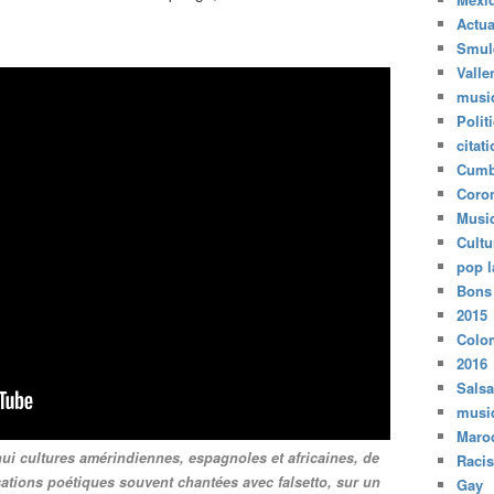
Actua
Smul
Valle
musi
Polit
citat
Cumb
Coro
Musi
Cultu
pop l
Bons
2015
Colo
2016
Salsa
musi
Maro
hui cultures amérindiennes, espagnoles et africaines, de
Raci
ations poétiques souvent chantées avec falsetto, sur un
Gay