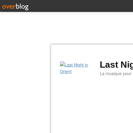
Last Nig
La musique pour la