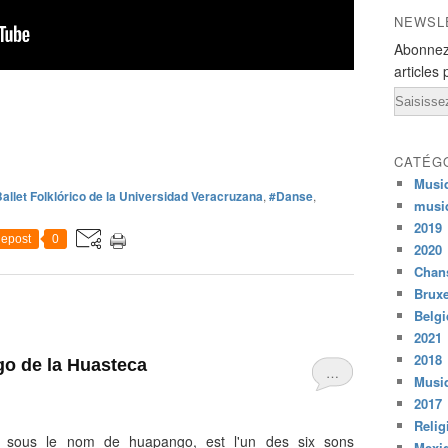
NEWSL
Abonnez
articles 
Email
CATÉG
Musi
allet Folklórico de la Universidad Veracruzana
,
#Danse
,
musi
2019
epost
0
2020
Chans
Bruxe
Belg
2021
2018
o de la Huasteca
…
Musiq
2017
Relig
 sous le nom de huapango, est l'un des six sons
Mexi