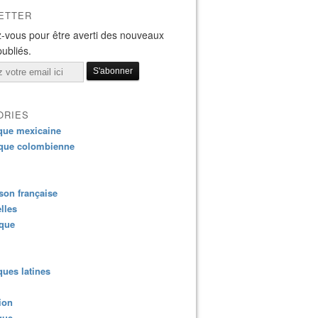
ETTER
-vous pour être averti des nouveaux
publiés.
ORIES
que mexicaine
que colombienne
on française
lles
ique
ues latines
ion
que