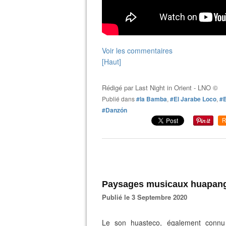
Voir les commentaires
[Haut]
Rédigé par
Last Night in Orient - LNO ©
Publié dans
#la Bamba
,
#El Jarabe Loco
,
#B
#Danzón
R
Paysages musicaux huapang
Publié le 3 Septembre 2020
Le son huasteco, également connu