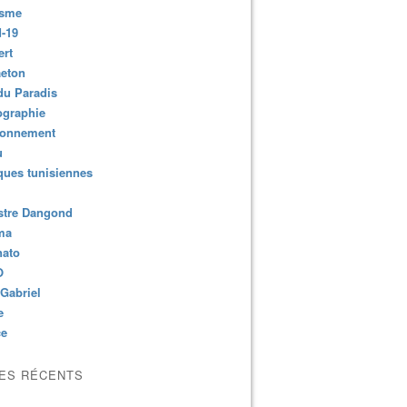
isme
-19
ert
aeton
du Paradis
ographie
ronnement
u
ues tunisiennes
stre Dangond
ma
nato
O
Gabriel
e
ce
LES RÉCENTS