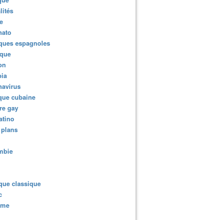
lités
e
nato
ques espagnoles
ique
ion
ia
navirus
que cubaine
re gay
atino
 plans
mbie
que classique
c
sme