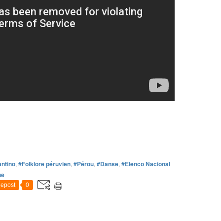
antino
,
#Folklore péruvien
,
#Pérou
,
#Danse
,
#Elenco Nacional
ne
epost
0