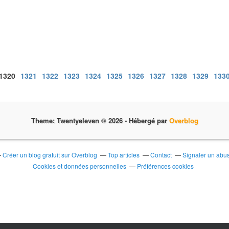
1300
1310
1320
1321
1322
1323
1324
1325
1326
1327
1328
1329
133
Theme: Twentyeleven © 2026 -
Hébergé par
Overblog
Créer un blog gratuit sur Overblog
Top articles
Contact
Signaler un abu
Cookies et données personnelles
Préférences cookies