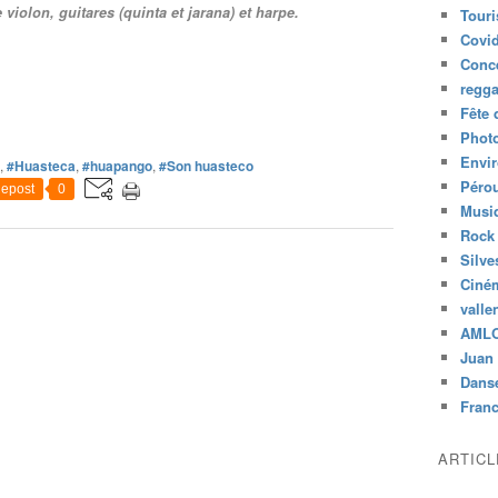
iolon, guitares (quinta et jarana) et harpe.
Tour
Covid
Conc
regg
Fête 
Phot
Envi
,
#Huasteca
,
#huapango
,
#Son huasteco
Péro
epost
0
Musiq
Rock
Silve
Ciné
valle
AML
Juan 
Dans
Fran
ARTIC