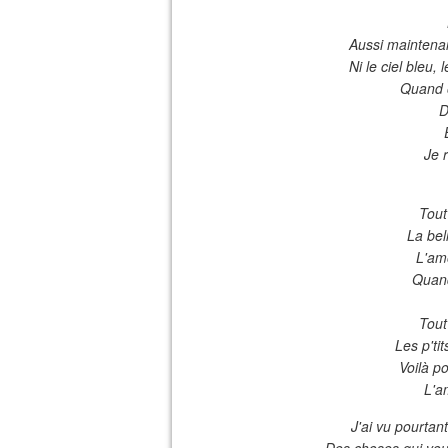
Aussi maintenant
Ni le ciel bleu, 
Quand o
D
Je 
Tout
La bel
L'am
Quand
Tout
Les p'ti
Voilà p
L'a
J'ai vu pourtan
Des choses qui vous