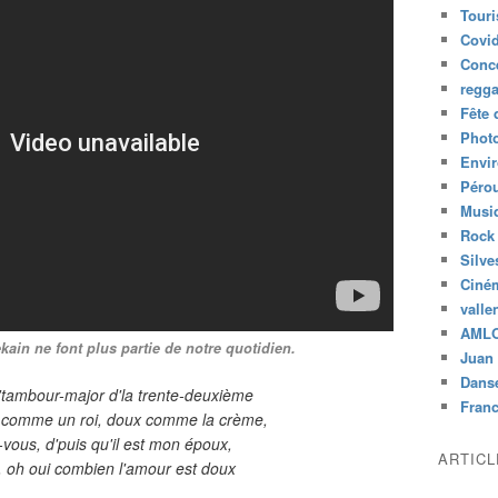
Tour
Covid
Conc
regg
Fête 
Phot
Envi
Péro
Musiq
Rock
Silve
Ciné
valle
AML
ain ne font plus partie de notre quotidien.
Juan 
Dans
l'tambour-major d'la trente-deuxième
Fran
r comme un roi, doux comme la crème,
-vous, d'puis qu'il est mon époux,
ARTIC
, oh oui combien l'amour est doux