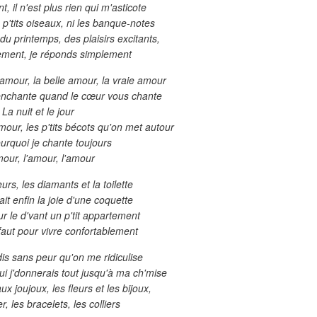
, il n'est plus rien qui m'asticote
es p'tits oiseaux, ni les banque-notes
u printemps, des plaisirs excitants,
iement, je réponds simplement
'amour, la belle amour, la vraie amour
enchante quand le cœur vous chante
La nuit et le jour
mour, les p'tits bécots qu'on met autour
ourquoi je chante toujours
our, l'amour, l'amour
eurs, les diamants et la toilette
ait enfin la joie d'une coquette
ur le d'vant un p'tit appartement
l faut pour vivre confortablement
'dis sans peur qu'on me ridiculise
ui j'donnerais tout jusqu'à ma ch'mise
x joujoux, les fleurs et les bijoux,
r, les bracelets, les colliers