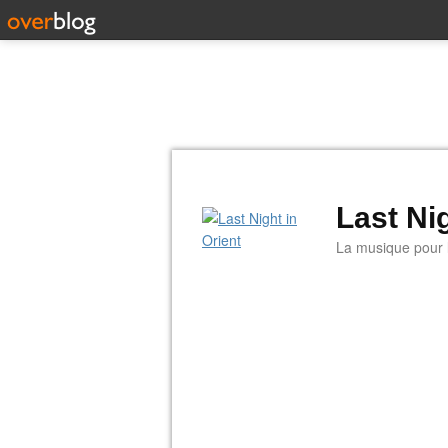
Last Nig
La musique pour la