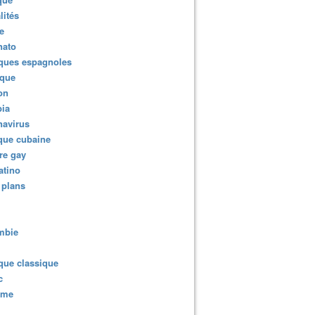
lités
e
nato
ques espagnoles
ique
ion
ia
navirus
que cubaine
re gay
atino
 plans
mbie
que classique
c
sme