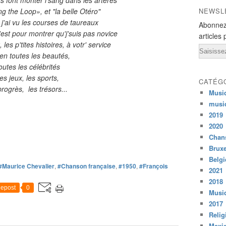
ng the Loop», et "la belle Otéro"
NEWSL
r, j'ai vu les courses de taureaux
Abonnez
c'est pour montrer qu'j'suis pas novice
articles 
 les p'tites histoires, à votr' service
Email
en toutes les beautés,
outes les célébrités
es jeux, les sports,
CATÉG
rogrès, les trésors...
Musi
musi
2019
2020
Chans
Bruxe
Belg
#Maurice Chevalier
,
#Chanson française
,
#1950
,
#François
2021
2018
epost
0
Musiq
2017
Relig
Mexi