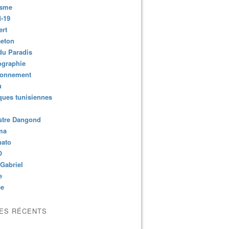
isme
-19
ert
aeton
du Paradis
ographie
ronnement
u
ues tunisiennes
stre Dangond
ma
nato
O
Gabriel
e
ce
LES RÉCENTS