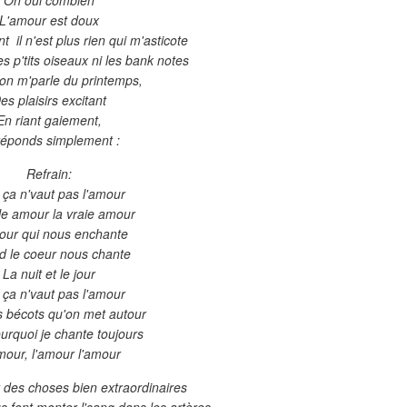
L'amour est doux
 il n'est plus rien qui m'asticote
les p'tits oiseaux ni les bank notes
n m'parle du printemps,
es plaisirs excitant
En riant gaiement,
réponds simplement :
Refrain:
 ça n'vaut pas l'amour
le amour la vraie amour
our qui nous enchante
 le coeur nous chante
La nuit et le jour
 ça n'vaut pas l'amour
ts bécots qu'on met autour
ourquoi je chante toujours
mour, l'amour l'amour
t des choses bien extraordinaires
 font monter l'sang dans les artères