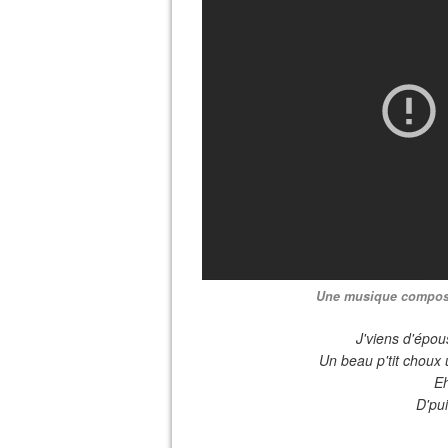
Une musique composé
J'viens d'épou
Un beau p'tit choux u
Eh
D'pui