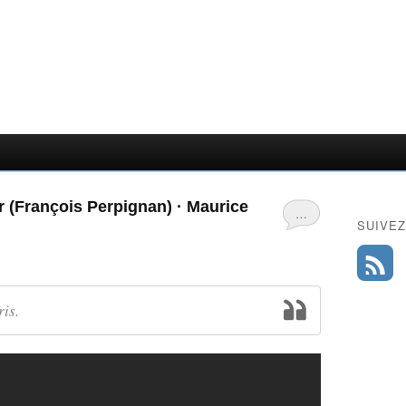
r (François Perpignan) · Maurice
…
SUIVEZ
ris.