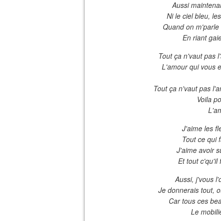
Aussi maintenant
Ni le ciel bleu, l
Quand on m'parle d
En riant ga
Tout ça n'vaut pas l
L'amour qui vous 
Tout ça n'vaut pas l'a
Voila p
L'am
J'aime les fl
Tout ce qui f
J'aime avoir s
Et tout c'qu'i
Aussi, j'vous l
Je donnerais tout, o
Car tous ces beau
Le mobilie