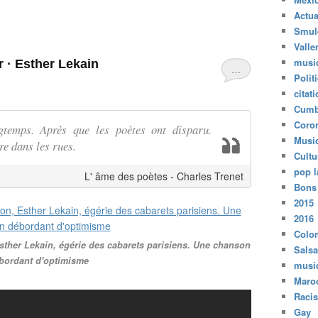
Actua
Smul
Valle
musi
r · Esther Lekain
…
Polit
citat
Cumb
Coro
gtemps. Après que les poètes ont disparu.
Musi
e dans les rues.
Cultu
pop l
L' âme des poètes - Charles Trenet
Bons
2015
2016
Colo
Esther Lekain, égérie des cabarets parisiens. Une chanson
Salsa
bordant d'optimisme
musi
Maro
Raci
Gay