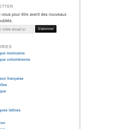
ETTER
-vous pour être averti des nouveaux
publiés.
ORIES
que mexicaine
que colombienne
on française
lles
ique
ues latines
ion
que