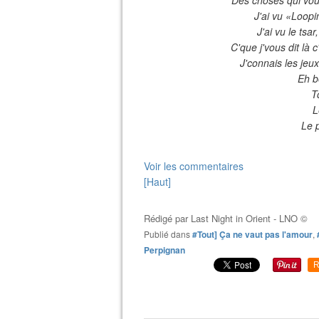
J'ai vu «Loopi
J'ai vu le tsa
C'que j'vous dit là 
J'connais les jeux,
Eh b
T
L
Le p
Voir les commentaires
[Haut]
Rédigé par
Last Night in Orient - LNO ©
Publié dans
#Tout] Ça ne vaut pas l'amour
,
Perpignan
R