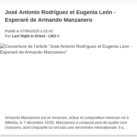
José Antonio Rodríguez et Eugenia León -
Esperaré de Armando Manzanero
Publié le 07/06/2020 à 02:42
Par
Last Night in Orient - LNO ©
Armando Manzanero est un musicien, acteur et compositeur mexicain né à
(Mérida, le 7 décembre 1935). Manzanero a composé plus de quatre cent
chansons, dont cinquante lui ont valu une renommée internationale. Il a
participé à de nombreuses émissions de...