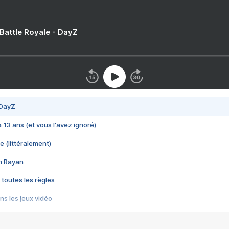
 Battle Royale - DayZ
 DayZ
 a 13 ans (et vous l'avez ignoré)
e (littéralement)
im Rayan
 toutes les règles
s les jeux vidéo
us choquant de Rockstar ? - Le scandale BULLY