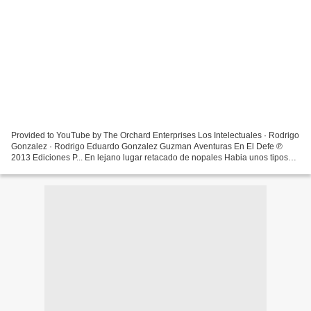
Provided to YouTube by The Orchard Enterprises Los Intelectuales · Rodrigo
Gonzalez · Rodrigo Eduardo Gonzalez Guzman Aventuras En El Defe ℗
2013 Ediciones P... En lejano lugar retacado de nopales Habia unos tipos
extraños llamados intelectuales Se pasaban...