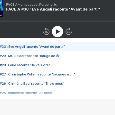
FACE A - un podcast Purecharts
FACE A #30 : Eve Angeli raconte "Avant de partir"
#30 : Eve Angeli raconte "Avant de partir"
#29 : MC Solaar raconte "Bouge de là"
28 : Lorie raconte "Je vais vite"
#27 : Christophe Willem raconte "Jacques a dit"
#26 : Chimène Badi raconte "Entre nous"
#25 : Indochine raconte "3e sexe"
#24 : Zaho raconte "C'est chelou"
#23 : Patrick Bruel raconte "Au café des délices"